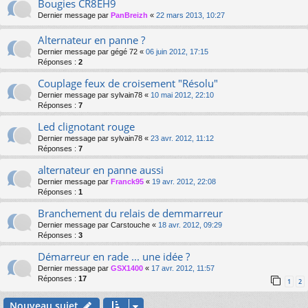
Bougies CR8EH9
Dernier message par
PanBreizh
«
22 mars 2013, 10:27
Alternateur en panne ?
Dernier message par
gégé 72
«
06 juin 2012, 17:15
Réponses :
2
Couplage feux de croisement "Résolu"
Dernier message par
sylvain78
«
10 mai 2012, 22:10
Réponses :
7
Led clignotant rouge
Dernier message par
sylvain78
«
23 avr. 2012, 11:12
Réponses :
7
alternateur en panne aussi
Dernier message par
Franck95
«
19 avr. 2012, 22:08
Réponses :
1
Branchement du relais de demmarreur
Dernier message par
Carstouche
«
18 avr. 2012, 09:29
Réponses :
3
Démarreur en rade ... une idée ?
Dernier message par
GSX1400
«
17 avr. 2012, 11:57
Réponses :
17
1
2
Nouveau sujet