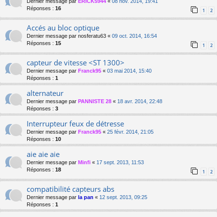
Dernier message par
ERICK5944
«
08 nov. 2014, 19:41
Réponses :
16
1
2
Accés au bloc optique
Dernier message par
nosferatu63
«
09 oct. 2014, 16:54
Réponses :
15
1
2
capteur de vitesse <ST 1300>
Dernier message par
Franck95
«
03 mai 2014, 15:40
Réponses :
1
alternateur
Dernier message par
PANNISTE 28
«
18 avr. 2014, 22:48
Réponses :
3
Interrupteur feux de détresse
Dernier message par
Franck95
«
25 févr. 2014, 21:05
Réponses :
10
aie aie aie
Dernier message par
Minfi
«
17 sept. 2013, 11:53
Réponses :
18
1
2
compatibilité capteurs abs
Dernier message par
la pan
«
12 sept. 2013, 09:25
Réponses :
1