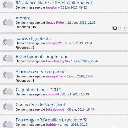
Résistance Stator et Rotor d'alternateur.
Dernier message par
taoukar
«
15 juin 2020, 09:12
montre
Dernier message par
Space Rider
«
22 sept. 2019, 11:00
Réponses :
16
1
2
soucis clignotants
Dernier message par
stefbzh22
«
11 sept. 2019, 13:51
Réponses :
5
Branchement compte tour
Dernier message par
Fox-destroy74
«
18 févr. 2019, 22:47
Alarme reserve en panne
Dernier message par
mongol fier
«
29 oct. 2018, 17:40
Réponses :
8
Clignotant blanc - 2011
Dernier message par
combi64
«
21 oct. 2018, 15:13
Contacteur de Stop avant
Dernier message par
foksabouge
«
08 avr. 2018, 19:49
Feu rouge AR Brouillard, une idée ??
Dernier message par
bubble
«
14 févr. 2018, 20:19