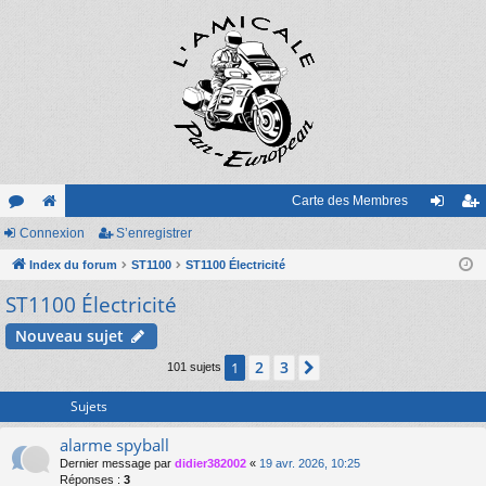
Carte des Membres
or
Connexion
e
S’enregistrer
on
’e
u
Index du forum
sit
ST1100
ST1100 Électricité
ne
nr
ST1100 Électricité
m
e
xi
eg
s
on
ist
Nouveau sujet
re
2
3
1
Suivante
101 sujets
r
Sujets
alarme spyball
Dernier message par
didier382002
«
19 avr. 2026, 10:25
Réponses :
3