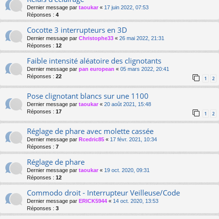
Dernier message par
taoukar
«
17 juin 2022, 07:53
Réponses :
4
Cocotte 3 interrupteurs en 3D
Dernier message par
Christophe33
«
26 mai 2022, 21:31
Réponses :
12
Faible intensité aléatoire des clignotants
Dernier message par
pan european
«
05 mars 2022, 20:41
Réponses :
22
1
2
Pose clignotant blancs sur une 1100
Dernier message par
taoukar
«
20 août 2021, 15:48
Réponses :
17
1
2
Réglage de phare avec molette cassée
Dernier message par
Rcedric85
«
17 févr. 2021, 10:34
Réponses :
7
Réglage de phare
Dernier message par
taoukar
«
19 oct. 2020, 09:31
Réponses :
12
Commodo droit - Interrupteur Veilleuse/Code
Dernier message par
ERICK5944
«
14 oct. 2020, 13:53
Réponses :
3