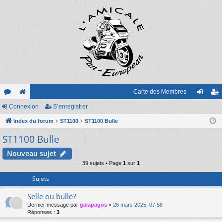
Carte des Membres
or
Connexion
e
S’enregistrer
on
’e
u
Index du forum
sit
ST1100
ST1100 Bulle
ne
nr
ST1100 Bulle
m
e
xi
eg
s
on
ist
Nouveau sujet
39 sujets • Page
1
sur
1
re
Sujets
r
Selle ou bulle?
Dernier message par
galapagos
«
26 mars 2025, 07:58
Réponses :
3