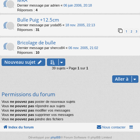
MRA
Dernier message par
adrien
«
06 juin 2006, 20:18
Réponses :
4
Bulle Puig +12.5cm
Dernier message par
yoda95
«
18 nov. 2005, 22:13
Réponses :
31
1
2
3
Bricolage de bulle
Dernier message par
sherco84
«
06 nov. 2005, 21:02
Réponses :
10
Nouveau sujet
39 sujets • Page
1
sur
1
Aller à
Permissions du forum
Vous
ne pouvez pas
poster de nouveaux sujets
Vous
ne pouvez pas
répondre aux sujets
Vous
ne pouvez pas
modifier vos messages
Vous
ne pouvez pas
supprimer vos messages
Vous
ne pouvez pas
joindre des fichiers
Index du forum
Nous contacter
Développé par
phpBB
® Forum Software © phpBB Limited