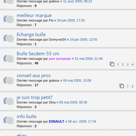
Dernier message par
guiteux
«
11 août 2009, 08:22
Réponses :
9
meilleur marque
Dernier message par
Flo
«
30 juin 2009, 17:59
Réponses :
7
Echange bulle
Dernier message par
Domyvet34
«
24 juin 2009, 13:55
Réponses :
1
Bulle Secdem 55 cm
Dernier message par
pan european
«
31 mai 2009, 21:48
Réponses :
49
1
2
3
4
conseil aux pros
Dernier message par
guiteux
«
06 mai 2009, 15:08
Réponses :
17
1
2
je suis trop petit?
Dernier message par
Dina
«
06 mai 2009, 08:38
Réponses :
3
info bulle
Dernier message par
ESNAULT
«
08 avr. 2009, 17:34
Réponses :
2
ebay