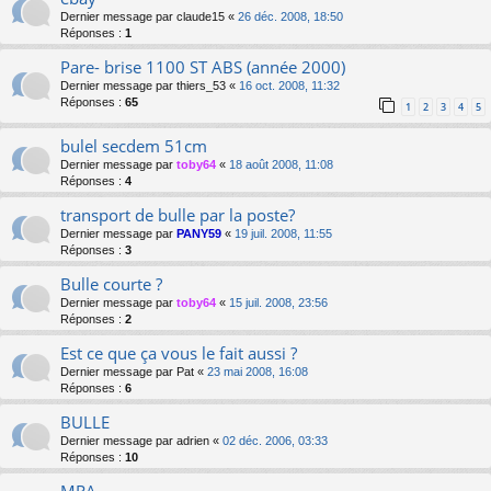
Dernier message par
claude15
«
26 déc. 2008, 18:50
Réponses :
1
Pare- brise 1100 ST ABS (année 2000)
Dernier message par
thiers_53
«
16 oct. 2008, 11:32
Réponses :
65
1
2
3
4
5
bulel secdem 51cm
Dernier message par
toby64
«
18 août 2008, 11:08
Réponses :
4
transport de bulle par la poste?
Dernier message par
PANY59
«
19 juil. 2008, 11:55
Réponses :
3
Bulle courte ?
Dernier message par
toby64
«
15 juil. 2008, 23:56
Réponses :
2
Est ce que ça vous le fait aussi ?
Dernier message par
Pat
«
23 mai 2008, 16:08
Réponses :
6
BULLE
Dernier message par
adrien
«
02 déc. 2006, 03:33
Réponses :
10