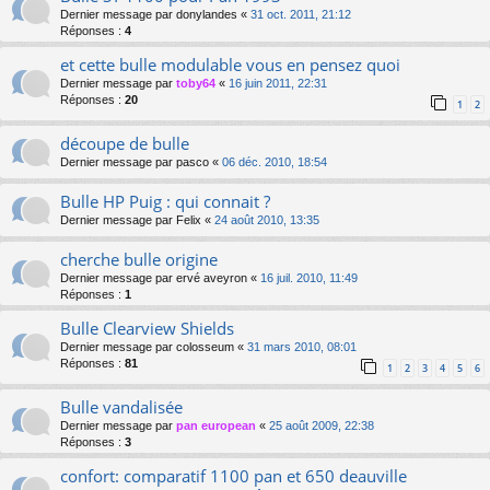
Dernier message par
donylandes
«
31 oct. 2011, 21:12
Réponses :
4
et cette bulle modulable vous en pensez quoi
Dernier message par
toby64
«
16 juin 2011, 22:31
Réponses :
20
1
2
découpe de bulle
Dernier message par
pasco
«
06 déc. 2010, 18:54
Bulle HP Puig : qui connait ?
Dernier message par
Felix
«
24 août 2010, 13:35
cherche bulle origine
Dernier message par
ervé aveyron
«
16 juil. 2010, 11:49
Réponses :
1
Bulle Clearview Shields
Dernier message par
colosseum
«
31 mars 2010, 08:01
Réponses :
81
1
2
3
4
5
6
Bulle vandalisée
Dernier message par
pan european
«
25 août 2009, 22:38
Réponses :
3
confort: comparatif 1100 pan et 650 deauville