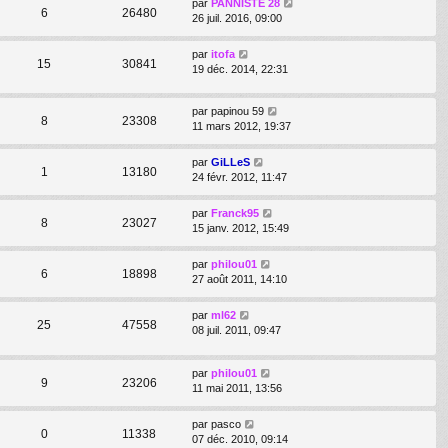
par
PANNISTE 28
6
26480
26 juil. 2016, 09:00
par
itofa
15
30841
19 déc. 2014, 22:31
par
papinou 59
8
23308
11 mars 2012, 19:37
par
GiLLeS
1
13180
24 févr. 2012, 11:47
par
Franck95
8
23027
15 janv. 2012, 15:49
par
philou01
6
18898
27 août 2011, 14:10
par
ml62
25
47558
08 juil. 2011, 09:47
par
philou01
9
23206
11 mai 2011, 13:56
par
pasco
0
11338
07 déc. 2010, 09:14