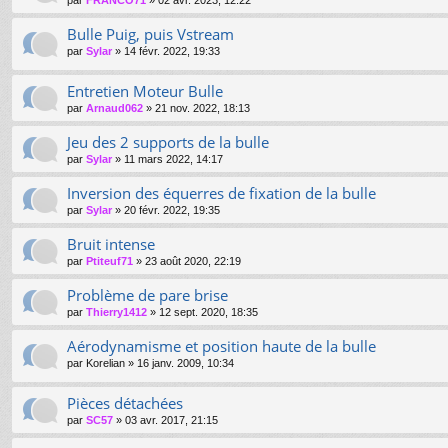
par
FRANCO71
»
02 avr. 2023, 12:22
Bulle Puig, puis Vstream
par
Sylar
»
14 févr. 2022, 19:33
Entretien Moteur Bulle
par
Arnaud062
»
21 nov. 2022, 18:13
Jeu des 2 supports de la bulle
par
Sylar
»
11 mars 2022, 14:17
Inversion des équerres de fixation de la bulle
par
Sylar
»
20 févr. 2022, 19:35
Bruit intense
par
Ptiteuf71
»
23 août 2020, 22:19
Problème de pare brise
par
Thierry1412
»
12 sept. 2020, 18:35
Aérodynamisme et position haute de la bulle
par
Korelian
»
16 janv. 2009, 10:34
Pièces détachées
par
SC57
»
03 avr. 2017, 21:15