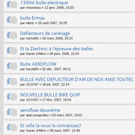
1300st bulle electrique
par
renardeau
»
12 janv. 2006, 15:03
bulle Ermax
par
eliaric
»
26 août 2007, 10:29
Déflecteurs de carénage
par
michel91
»
20 mars 2008, 19:24
Et la Ztechnic à l'épreuve des balles
par
Xavier d'Alfort
»
06 janv. 2008, 15:43
Bulle AEROFLOW
par
harold84
»
02 déc. 2007, 09:11
BULLE AVEC DEFLECTEUR D'AIR DE NOS AMIS TOUTEC
par
JOJO67
»
18 juil. 2007, 22:14
NOUVELLE BULLE BIKE QUIP
par
JOJO67
»
17 févr. 2007, 18:53
aeroflow deuxième
par
alain poujardieu
»
03 mars 2007, 19:01
Et celle là vous la connaissez?
par
Xavier d'Alfort
»
08 mars 2007, 13:46