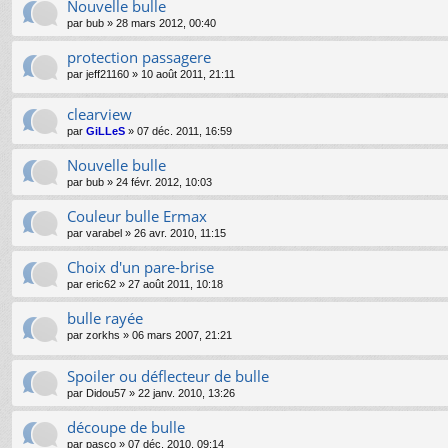
Nouvelle bulle
par
bub
»
28 mars 2012, 00:40
protection passagere
par
jeff21160
»
10 août 2011, 21:11
clearview
par
GiLLeS
»
07 déc. 2011, 16:59
Nouvelle bulle
par
bub
»
24 févr. 2012, 10:03
Couleur bulle Ermax
par
varabel
»
26 avr. 2010, 11:15
Choix d'un pare-brise
par
eric62
»
27 août 2011, 10:18
bulle rayée
par
zorkhs
»
06 mars 2007, 21:21
Spoiler ou déflecteur de bulle
par
Didou57
»
22 janv. 2010, 13:26
découpe de bulle
par
pasco
»
07 déc. 2010, 09:14