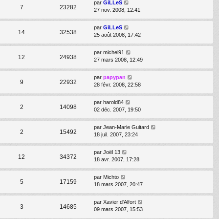
par
GiLLeS
7
23282
27 nov. 2008, 12:41
par
GiLLeS
14
32538
25 août 2008, 17:42
par
michel91
12
24938
27 mars 2008, 12:49
par
papypan
9
22932
28 févr. 2008, 22:58
par
harold84
2
14098
02 déc. 2007, 19:50
par
Jean-Marie Guitard
2
15492
18 juil. 2007, 23:24
par
Joël 13
12
34372
18 avr. 2007, 17:28
par
Michto
5
17159
18 mars 2007, 20:47
par
Xavier d'Alfort
3
14685
09 mars 2007, 15:53