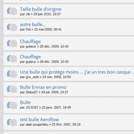
Taille bulle d'origine
par
clb
»
29 juin 2010, 19:07
autre bulle...
par
Pat
»
15 mai 2009, 08:41
Chauffage
par
guiteux
»
28 déc. 2009, 10:43
Chauffage
par
guiteux
»
28 déc. 2009, 10:43
Une bulle qui protège moins ... j'ai un tres bon casque ..
par
gsx_web
»
24 nov. 2009, 10:55
Bulle Ermax en promo
par
Didou57
»
29 juil. 2009, 19:37
Bulle
par
JOJO67
»
22 janv. 2007, 18:49
test bulle Aeroflow
par
alain poujardieu
»
23 févr. 2007, 09:18