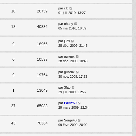
par
clb
10
26759
01 juil. 2010, 13:27
par
charly
18
40836
05 mai 2010, 18:39
par
jj.29
9
18966
28 déc. 2009, 21:45
par
guiteux
0
10598
28 déc. 2009, 10:43
par
guiteux
9
19764
30 nov. 2009, 17:23
par
3fab
1
13049
29 juil. 2009, 21:56
par
PANY59
37
65083
29 mars 2009, 22:34
par
Serge40
43
70364
09 févr. 2009, 20:02