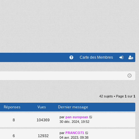
Carte des Membres
FA
on
’e
Q
ne
nr
xi
eg
on
ist
42 sujets • Page
1
sur
1
re
Réponses
Vues
Dernier message
r
par
pan european
8
104369
30 déc. 2024, 19:52
par
FRANCO71
6
12932
04 avr. 2023, 09:38