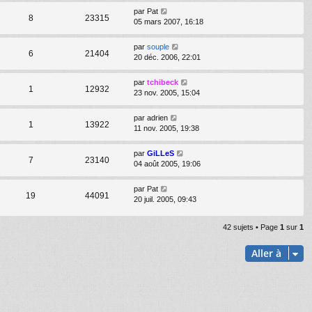
par
Pat
8
23315
05 mars 2007, 16:18
par
souple
6
21404
20 déc. 2006, 22:01
par
tchibeck
1
12932
23 nov. 2005, 15:04
par
adrien
1
13922
11 nov. 2005, 19:38
par
GiLLeS
7
23140
04 août 2005, 19:06
par
Pat
19
44091
20 juil. 2005, 09:43
42 sujets • Page
1
sur
1
Aller à