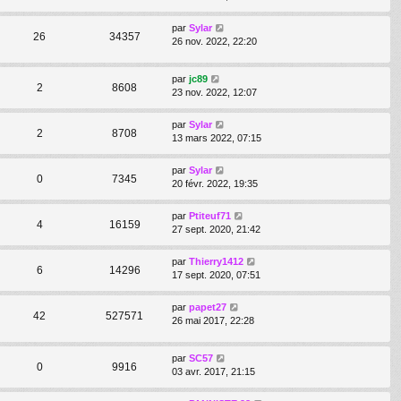
par
Sylar
26
34357
26 nov. 2022, 22:20
par
jc89
2
8608
23 nov. 2022, 12:07
par
Sylar
2
8708
13 mars 2022, 07:15
par
Sylar
0
7345
20 févr. 2022, 19:35
par
Ptiteuf71
4
16159
27 sept. 2020, 21:42
par
Thierry1412
6
14296
17 sept. 2020, 07:51
par
papet27
42
527571
26 mai 2017, 22:28
par
SC57
0
9916
03 avr. 2017, 21:15