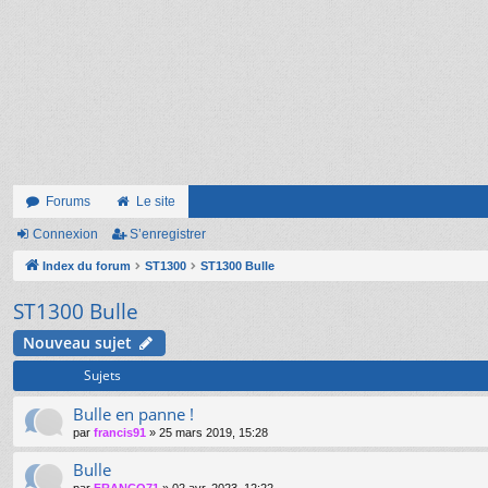
Forums
Le site
Connexion
S’enregistrer
Index du forum
ST1300
ST1300 Bulle
ST1300 Bulle
Nouveau sujet
Sujets
Bulle en panne !
par
francis91
»
25 mars 2019, 15:28
Bulle