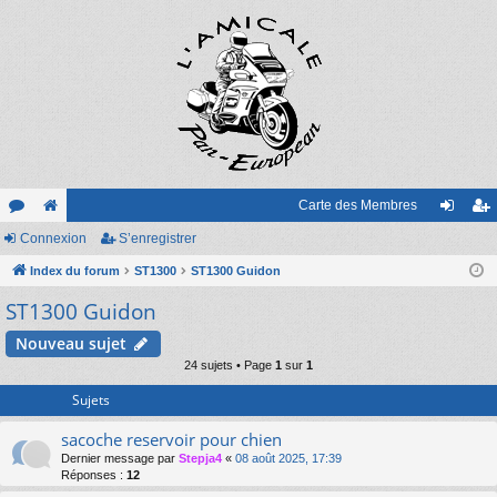
Carte des Membres
or
Connexion
e
S’enregistrer
on
’e
u
Index du forum
sit
ST1300
ST1300 Guidon
ne
nr
ST1300 Guidon
m
e
xi
eg
s
on
ist
Nouveau sujet
24 sujets • Page
1
sur
1
re
Sujets
r
sacoche reservoir pour chien
Dernier message par
Stepja4
«
08 août 2025, 17:39
Réponses :
12