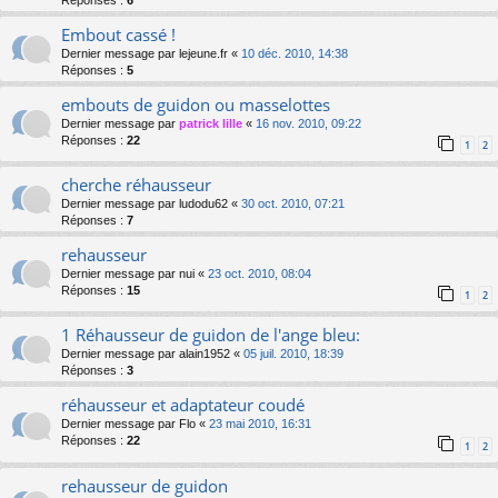
Réponses :
6
Embout cassé !
Dernier message par
lejeune.fr
«
10 déc. 2010, 14:38
Réponses :
5
embouts de guidon ou masselottes
Dernier message par
patrick lille
«
16 nov. 2010, 09:22
Réponses :
22
1
2
cherche réhausseur
Dernier message par
ludodu62
«
30 oct. 2010, 07:21
Réponses :
7
rehausseur
Dernier message par
nui
«
23 oct. 2010, 08:04
Réponses :
15
1
2
1 Réhausseur de guidon de l'ange bleu:
Dernier message par
alain1952
«
05 juil. 2010, 18:39
Réponses :
3
réhausseur et adaptateur coudé
Dernier message par
Flo
«
23 mai 2010, 16:31
Réponses :
22
1
2
rehausseur de guidon