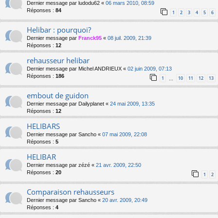
Dernier message par
ludodu62
«
06 mars 2010, 08:59
Réponses :
84
1
2
3
4
5
6
Helibar : pourquoi?
Dernier message par
Franck95
«
08 juil. 2009, 21:39
Réponses :
12
rehausseur helibar
Dernier message par
Michel ANDRIEUX
«
02 juin 2009, 07:13
Réponses :
186
1
10
11
12
13
…
embout de guidon
Dernier message par
Dailyplanet
«
24 mai 2009, 13:35
Réponses :
12
HELIBARS
Dernier message par
Sancho
«
07 mai 2009, 22:08
Réponses :
5
HELIBAR
Dernier message par
zézé
«
21 avr. 2009, 22:50
Réponses :
20
1
2
Comparaison rehausseurs
Dernier message par
Sancho
«
20 avr. 2009, 20:49
Réponses :
4