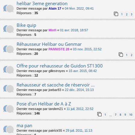
helibar 3eme generation
Dernier message par
Alain 17
«
04 févr. 2022, 09:41
Réponses :
35
1
2
3
Bike quip
Dernier message par
Minfi
«
01 avr. 2018, 18:57
Réponses :
5
Réhausseur Helibar ou Genmar
Dernier message par
PANNISTE 28
«
03 nov. 2015, 22:52
Réponses :
20
1
2
Offre pour rehausseur de Guidon ST1300
Dernier message par
gillestroyes
«
15 avr. 2015, 08:42
Réponses :
12
Rehausseur et sacoche de réservoir ...
Dernier message par
joebar83
«
22 déc. 2014, 15:13
Réponses :
7
Pose d'un Helibar de A à Z
Dernier message par
tandem21
«
11 juil. 2012, 22:52
Réponses :
146
1
7
8
9
10
…
ma pan
Dernier message par
patrick55
«
29 juil. 2011, 11:13