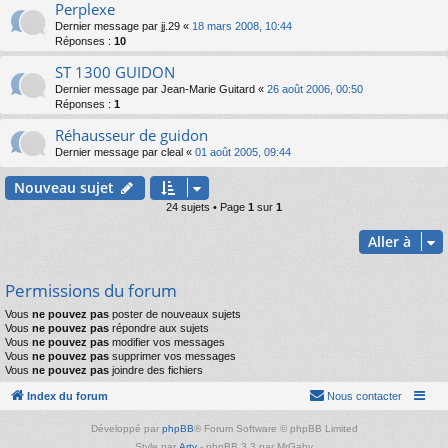
Perplexe
Dernier message par
jj.29
«
18 mars 2008, 10:44
Réponses :
10
ST 1300 GUIDON
Dernier message par
Jean-Marie Guitard
«
26 août 2006, 00:50
Réponses :
1
Réhausseur de guidon
Dernier message par
cleal
«
01 août 2005, 09:44
Nouveau sujet
24 sujets • Page
1
sur
1
Aller à
Permissions du forum
Vous
ne pouvez pas
poster de nouveaux sujets
Vous
ne pouvez pas
répondre aux sujets
Vous
ne pouvez pas
modifier vos messages
Vous
ne pouvez pas
supprimer vos messages
Vous
ne pouvez pas
joindre des fichiers
Index du forum
Nous contacter
Développé par
phpBB
® Forum Software © phpBB Limited
Style par
Arty
- phpBB 3.3 par MrGaby