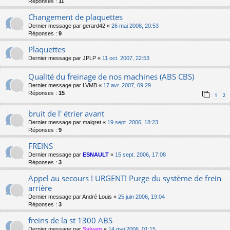
Réponses :
11
Changement de plaquettes
Dernier message par
gerard42
«
26 mai 2008, 20:53
Réponses :
9
Plaquettes
Dernier message par
JPLP
«
11 oct. 2007, 22:53
Qualité du freinage de nos machines (ABS CBS)
Dernier message par
LVMB
«
17 avr. 2007, 09:29
Réponses :
15
1
2
bruit de l' étrier avant
Dernier message par
maigret
«
19 sept. 2006, 18:23
Réponses :
9
FREINS
Dernier message par
ESNAULT
«
15 sept. 2006, 17:08
Réponses :
3
Appel au secours ! URGENT! Purge du système de frein
arrière
Dernier message par
André Louis
«
25 juin 2006, 19:04
Réponses :
3
freins de la st 1300 ABS
Dernier message par
Sylvain
«
14 mai 2006, 01:15