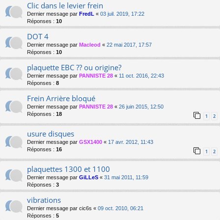
Clic dans le levier frein
Dernier message par
FredL
«
03 juil. 2019, 17:22
Réponses :
10
DOT 4
Dernier message par
Macleod
«
22 mai 2017, 17:57
Réponses :
10
plaquette EBC ?? ou origine?
Dernier message par
PANNISTE 28
«
11 oct. 2016, 22:43
Réponses :
8
Frein Arrière bloqué
Dernier message par
PANNISTE 28
«
26 juin 2015, 12:50
Réponses :
18
1
2
usure disques
Dernier message par
GSX1400
«
17 avr. 2012, 11:43
Réponses :
16
1
2
plaquettes 1300 et 1100
Dernier message par
GiLLeS
«
31 mai 2011, 11:59
Réponses :
3
vibrations
Dernier message par
cic6s
«
09 oct. 2010, 06:21
Réponses :
5