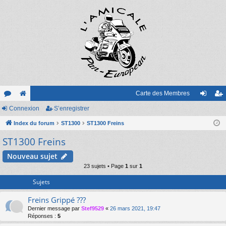
Carte des Membres
or
Connexion
e
S’enregistrer
on
’e
u
Index du forum
sit
ST1300
ST1300 Freins
ne
nr
ST1300 Freins
m
e
xi
eg
s
on
ist
Nouveau sujet
23 sujets • Page
1
sur
1
re
Sujets
r
Freins Grippé ???
Dernier message par
Stef9529
«
26 mars 2021, 19:47
Réponses :
5