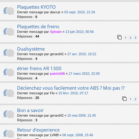
Plaquettes KYOTO
Dernier message par
davcar
«
03 sept. 2010, 21:34
Réponses :
6
Plaquettes de freins
Dernier message par
Sylvain
«
13 juin 2010, 00:56
Réponses :
44
1
2
3
Dualsystème
Dernier message par
gerard42
«
27 avr. 2010, 19:22
Réponses :
4
étrier freins AR 1300
Dernier message par
patrick56
«
17 mars 2010, 22:09
Réponses :
4
Déclenchez vous facilement votre ABS ? Moi pas !?
Dernier message par
Flo
«
15 févr. 2010, 07:17
Réponses :
25
1
2
Bon a savoir
Dernier message par
gerard42
«
15 mai 2009, 21:45
Réponses :
3
Retour d'experience
Dernier message par
LVMB
«
06 sept. 2008, 15:46