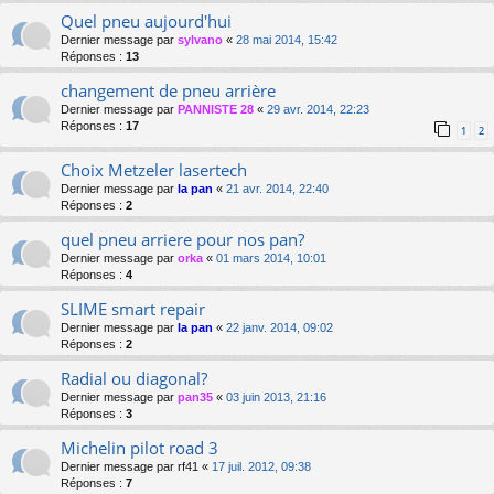
Quel pneu aujourd'hui
Dernier message par
sylvano
«
28 mai 2014, 15:42
Réponses :
13
changement de pneu arrière
Dernier message par
PANNISTE 28
«
29 avr. 2014, 22:23
Réponses :
17
1
2
Choix Metzeler lasertech
Dernier message par
la pan
«
21 avr. 2014, 22:40
Réponses :
2
quel pneu arriere pour nos pan?
Dernier message par
orka
«
01 mars 2014, 10:01
Réponses :
4
SLIME smart repair
Dernier message par
la pan
«
22 janv. 2014, 09:02
Réponses :
2
Radial ou diagonal?
Dernier message par
pan35
«
03 juin 2013, 21:16
Réponses :
3
Michelin pilot road 3
Dernier message par
rf41
«
17 juil. 2012, 09:38
Réponses :
7