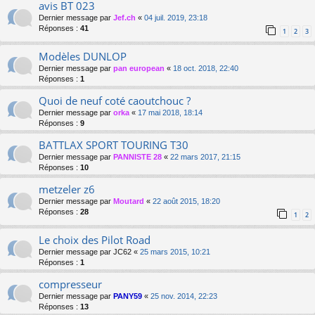
avis BT 023
Dernier message par
Jef.ch
«
04 juil. 2019, 23:18
Réponses :
41
1
2
3
Modèles DUNLOP
Dernier message par
pan european
«
18 oct. 2018, 22:40
Réponses :
1
Quoi de neuf coté caoutchouc ?
Dernier message par
orka
«
17 mai 2018, 18:14
Réponses :
9
BATTLAX SPORT TOURING T30
Dernier message par
PANNISTE 28
«
22 mars 2017, 21:15
Réponses :
10
metzeler z6
Dernier message par
Moutard
«
22 août 2015, 18:20
Réponses :
28
1
2
Le choix des Pilot Road
Dernier message par
JC62
«
25 mars 2015, 10:21
Réponses :
1
compresseur
Dernier message par
PANY59
«
25 nov. 2014, 22:23
Réponses :
13