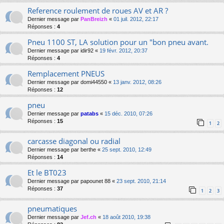
Reference roulement de roues AV et AR ?
Dernier message par
PanBreizh
«
01 juil. 2012, 22:17
Réponses :
4
Pneu 1100 ST, LA solution pour un "bon pneu avant.
Dernier message par
idir92
«
19 févr. 2012, 20:37
Réponses :
4
Remplacement PNEUS
Dernier message par
domi44550
«
13 janv. 2012, 08:26
Réponses :
12
pneu
Dernier message par
patabs
«
15 déc. 2010, 07:26
Réponses :
15
1
2
carcasse diagonal ou radial
Dernier message par
berthe
«
25 sept. 2010, 12:49
Réponses :
14
Et le BT023
Dernier message par
papounet 88
«
23 sept. 2010, 21:14
Réponses :
37
1
2
3
pneumatiques
Dernier message par
Jef.ch
«
18 août 2010, 19:38