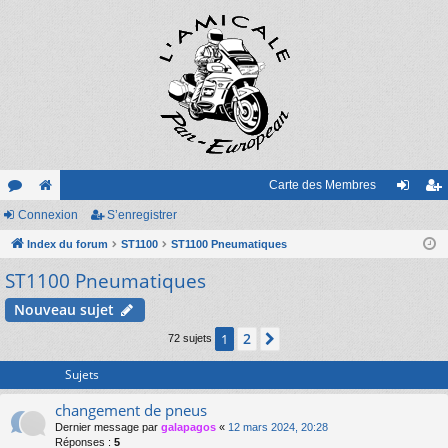
Carte des Membres
or
Connexion
e
S’enregistrer
on
’e
u
Index du forum
sit
ST1100
ST1100 Pneumatiques
ne
nr
ST1100 Pneumatiques
m
e
xi
eg
s
on
ist
Nouveau sujet
re
2
1
Suivante
72 sujets
r
Sujets
changement de pneus
Dernier message par
galapagos
«
12 mars 2024, 20:28
Réponses :
5