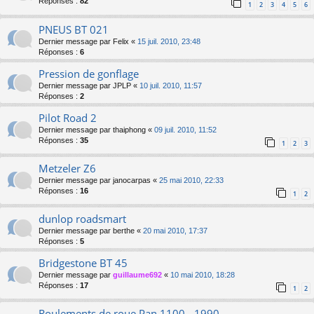
Réponses :
82
1
2
3
4
5
6
PNEUS BT 021
Dernier message par
Felix
«
15 juil. 2010, 23:48
Réponses :
6
Pression de gonflage
Dernier message par
JPLP
«
10 juil. 2010, 11:57
Réponses :
2
Pilot Road 2
Dernier message par
thaiphong
«
09 juil. 2010, 11:52
Réponses :
35
1
2
3
Metzeler Z6
Dernier message par
janocarpas
«
25 mai 2010, 22:33
Réponses :
16
1
2
dunlop roadsmart
Dernier message par
berthe
«
20 mai 2010, 17:37
Réponses :
5
Bridgestone BT 45
Dernier message par
guillaume692
«
10 mai 2010, 18:28
Réponses :
17
1
2
Roulements de roue Pan 1100 - 1990