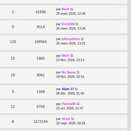
par
Minfi
2
41656
29 mars 2026, 22:36
par
Eric6269
8
8114
26 mars 2026, 13:36
par
pifoupifette
125
189564
25 mars 2026, 13:31
par
Minfi
15
1985
23 févr. 2026, 23:13
par
No Name
19
3061
18 févr. 2026, 20:16
par
Alain 17
5
1349
08 déc. 2025, 21:45
par
Patrick65
12
5759
22 oct. 2025, 21:47
par
Strod
8
1172144
22 sept. 2025, 18:18