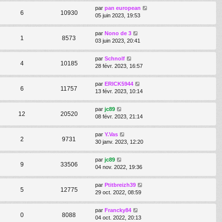
par
pan european
6
10930
05 juin 2023, 19:53
par
Nono de 3
1
8573
03 juin 2023, 20:41
par
Schnolf
4
10185
28 févr. 2023, 16:57
par
ERICK5944
6
11757
13 févr. 2023, 10:14
par
jc89
12
20520
08 févr. 2023, 21:14
par
Y.Vas
2
9731
30 janv. 2023, 12:20
par
jc89
9
33506
04 nov. 2022, 19:36
par
Ptitbreizh39
5
12775
29 oct. 2022, 08:59
par
Francky84
0
8088
04 oct. 2022, 20:13