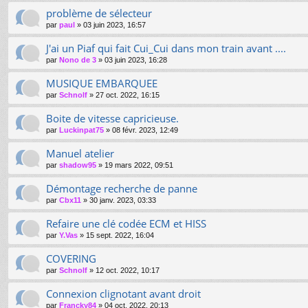
problème de sélecteur
par
paul
»
03 juin 2023, 16:57
J'ai un Piaf qui fait Cui_Cui dans mon train avant ....
par
Nono de 3
»
03 juin 2023, 16:28
MUSIQUE EMBARQUEE
par
Schnolf
»
27 oct. 2022, 16:15
Boite de vitesse capricieuse.
par
Luckinpat75
»
08 févr. 2023, 12:49
Manuel atelier
par
shadow95
»
19 mars 2022, 09:51
Démontage recherche de panne
par
Cbx11
»
30 janv. 2023, 03:33
Refaire une clé codée ECM et HISS
par
Y.Vas
»
15 sept. 2022, 16:04
COVERING
par
Schnolf
»
12 oct. 2022, 10:17
Connexion clignotant avant droit
par
Francky84
»
04 oct. 2022, 20:13