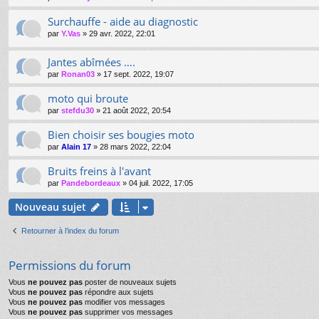
Surchauffe - aide au diagnostic
par
Y.Vas
»
29 avr. 2022, 22:01
Jantes abîmées ….
par
Ronan03
»
17 sept. 2022, 19:07
moto qui broute
par
stefdu30
»
21 août 2022, 20:54
Bien choisir ses bougies moto
par
Alain 17
»
28 mars 2022, 22:04
Bruits freins à l'avant
par
Pandebordeaux
»
04 juil. 2022, 17:05
Nouveau sujet
Retourner à l’index du forum
Permissions du forum
Vous
ne pouvez pas
poster de nouveaux sujets
Vous
ne pouvez pas
répondre aux sujets
Vous
ne pouvez pas
modifier vos messages
Vous
ne pouvez pas
supprimer vos messages