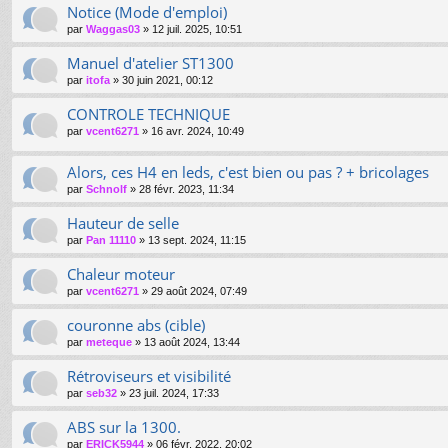
Notice (Mode d'emploi)
par
Waggas03
»
12 juil. 2025, 10:51
Manuel d'atelier ST1300
par
itofa
»
30 juin 2021, 00:12
CONTROLE TECHNIQUE
par
vcent6271
»
16 avr. 2024, 10:49
Alors, ces H4 en leds, c'est bien ou pas ? + bricolages
par
Schnolf
»
28 févr. 2023, 11:34
Hauteur de selle
par
Pan 11110
»
13 sept. 2024, 11:15
Chaleur moteur
par
vcent6271
»
29 août 2024, 07:49
couronne abs (cible)
par
meteque
»
13 août 2024, 13:44
Rétroviseurs et visibilité
par
seb32
»
23 juil. 2024, 17:33
ABS sur la 1300.
par
ERICK5944
»
06 févr. 2022, 20:02