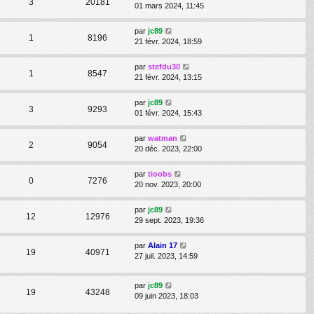
3
20181
01 mars 2024, 11:45
par
jc89
1
8196
21 févr. 2024, 18:59
par
stefdu30
1
8547
21 févr. 2024, 13:15
par
jc89
3
9293
01 févr. 2024, 15:43
par
watman
2
9054
20 déc. 2023, 22:00
par
tioobs
0
7276
20 nov. 2023, 20:00
par
jc89
12
12976
29 sept. 2023, 19:36
par
Alain 17
19
40971
27 juil. 2023, 14:59
par
jc89
19
43248
09 juin 2023, 18:03