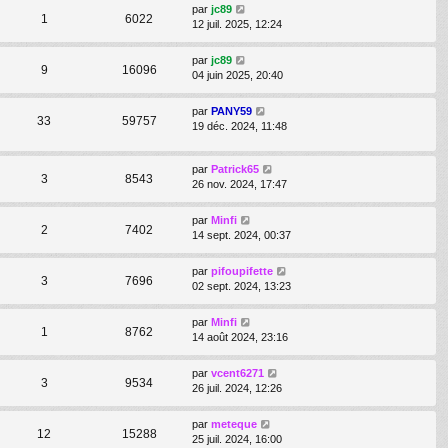
par
jc89
1
6022
12 juil. 2025, 12:24
par
jc89
9
16096
04 juin 2025, 20:40
par
PANY59
33
59757
19 déc. 2024, 11:48
par
Patrick65
3
8543
26 nov. 2024, 17:47
par
Minfi
2
7402
14 sept. 2024, 00:37
par
pifoupifette
3
7696
02 sept. 2024, 13:23
par
Minfi
1
8762
14 août 2024, 23:16
par
vcent6271
3
9534
26 juil. 2024, 12:26
par
meteque
12
15288
25 juil. 2024, 16:00