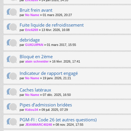
par
Eric6269
»
24 juin 2026, 14:33
Bruit frein avant
par
No Name
»
01 mars 2026, 20:27
Fuite liquide de refroidissement
par
Eric6269
»
13 févr. 2026, 16:08
debridage
par
GUIGUIPAN
»
01 mars 2017, 15:55
Bloqué en 2ème
par
alain schneider
»
16 févr. 2026, 17:41
Indicateur de rapport engagé
par
No Name
»
19 janv. 2026, 21:21
Caches latéraux
par
No Name
»
07 déc. 2025, 16:50
Pipes d’admission bridées
par
Kidou34
»
09 juil. 2025, 07:29
PGM-FI : Code 26 (et autres questions)
par
JEANMARC40240
»
08 nov. 2024, 17:55