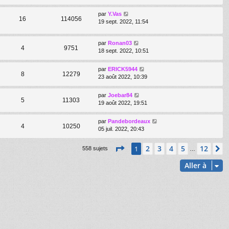
par
Y.Vas
16
114056
19 sept. 2022, 11:54
par
Ronan03
4
9751
18 sept. 2022, 10:51
par
ERICK5944
8
12279
23 août 2022, 10:39
par
Joebar84
5
11303
19 août 2022, 19:51
par
Pandebordeaux
4
10250
05 juil. 2022, 20:43
Page
1
sur
12
2
3
4
5
12
1
S
558 sujets
…
Aller à