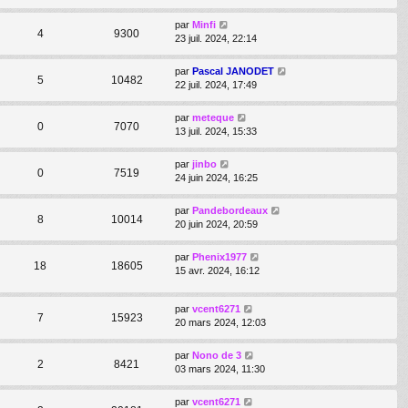
par
Minfi
4
9300
23 juil. 2024, 22:14
par
Pascal JANODET
5
10482
22 juil. 2024, 17:49
par
meteque
0
7070
13 juil. 2024, 15:33
par
jinbo
0
7519
24 juin 2024, 16:25
par
Pandebordeaux
8
10014
20 juin 2024, 20:59
par
Phenix1977
18
18605
15 avr. 2024, 16:12
par
vcent6271
7
15923
20 mars 2024, 12:03
par
Nono de 3
2
8421
03 mars 2024, 11:30
par
vcent6271