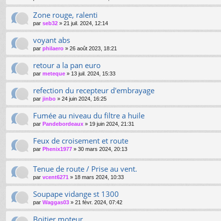
Zone rouge, ralenti
par
seb32
»
21 juil. 2024, 12:14
voyant abs
par
philaero
»
26 août 2023, 18:21
retour a la pan euro
par
meteque
»
13 juil. 2024, 15:33
refection du recepteur d'embrayage
par
jinbo
»
24 juin 2024, 16:25
Fumée au niveau du filtre a huile
par
Pandebordeaux
»
19 juin 2024, 21:31
Feux de croisement et route
par
Phenix1977
»
30 mars 2024, 20:13
Tenue de route / Prise au vent.
par
vcent6271
»
18 mars 2024, 10:33
Soupape vidange st 1300
par
Waggas03
»
21 févr. 2024, 07:42
Boitier moteur.