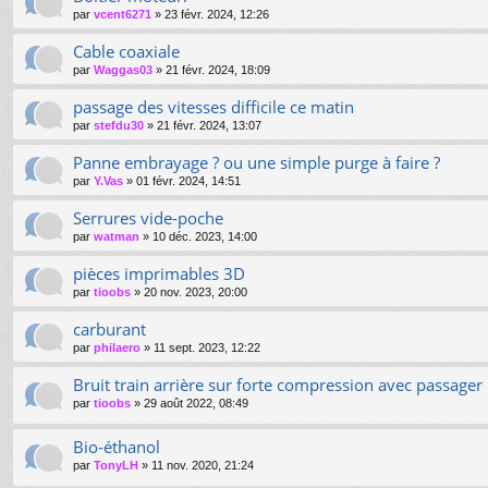
par
vcent6271
»
23 févr. 2024, 12:26
Cable coaxiale
par
Waggas03
»
21 févr. 2024, 18:09
passage des vitesses difficile ce matin
par
stefdu30
»
21 févr. 2024, 13:07
Panne embrayage ? ou une simple purge à faire ?
par
Y.Vas
»
01 févr. 2024, 14:51
Serrures vide-poche
par
watman
»
10 déc. 2023, 14:00
pièces imprimables 3D
par
tioobs
»
20 nov. 2023, 20:00
carburant
par
philaero
»
11 sept. 2023, 12:22
Bruit train arrière sur forte compression avec passager
par
tioobs
»
29 août 2022, 08:49
Bio-éthanol
par
TonyLH
»
11 nov. 2020, 21:24