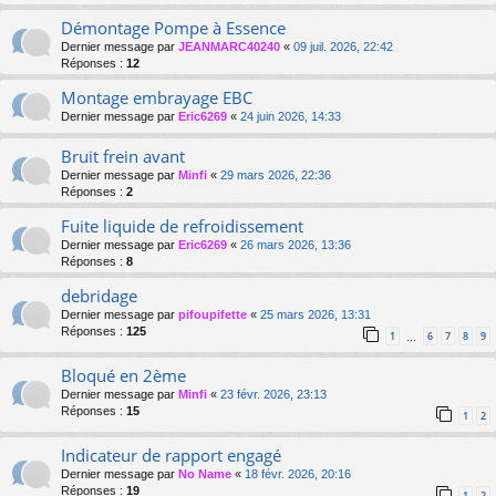
Démontage Pompe à Essence
Dernier message par
JEANMARC40240
«
09 juil. 2026, 22:42
Réponses :
12
Montage embrayage EBC
Dernier message par
Eric6269
«
24 juin 2026, 14:33
Bruit frein avant
Dernier message par
Minfi
«
29 mars 2026, 22:36
Réponses :
2
Fuite liquide de refroidissement
Dernier message par
Eric6269
«
26 mars 2026, 13:36
Réponses :
8
debridage
Dernier message par
pifoupifette
«
25 mars 2026, 13:31
Réponses :
125
1
6
7
8
9
…
Bloqué en 2ème
Dernier message par
Minfi
«
23 févr. 2026, 23:13
Réponses :
15
1
2
Indicateur de rapport engagé
Dernier message par
No Name
«
18 févr. 2026, 20:16
Réponses :
19
1
2