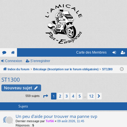
Carte des Membres
or
Connexion
e
S’enregistrer
on
’e
u
Index du forum
sit
Bricolage (Inscription sur le forum obligatoire)
ST1300
ne
nr
ST1300
m
e
xi
eg
s
on
ist
Nouveau sujet
Page
1
sur
12
re
2
3
4
5
12
1
Suivante
559 sujets
…
r
Sujets
Un peu d'aide pour trouver ma panne svp
Dernier message par
Tof56
«
09 août 2026, 11:45
Réponses :
5