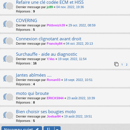
Refaire une clé codée ECM et HISS
Dernier message par
jc89
«
04 nov. 2022, 19:36
Réponses :
9
COVERING
Dernier message par
Ptitbreizh39
«
29 oct. 2022, 08:59
Réponses :
5
Connexion clignotant avant droit
Dernier message par
Francky84
«
04 oct. 2022, 20:13
Surchauffe - aide au diagnostic
Dernier message par
Y.Vas
«
19 sept. 2022, 11:54
Réponses :
16
1
2
Jantes abîmées ….
Dernier message par
Ronan03
«
18 sept. 2022, 10:51
Réponses :
4
moto qui broute
Dernier message par
ERICK5944
«
23 août 2022, 10:39
Réponses :
8
Bien choisir ses bougies moto
Dernier message par
Joebar84
«
19 août 2022, 19:51
Réponses :
5
Nouveau sujet