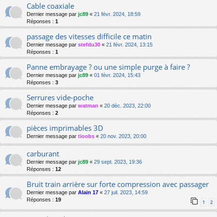
Cable coaxiale
Dernier message par
jc89
«
21 févr. 2024, 18:59
Réponses :
1
passage des vitesses difficile ce matin
Dernier message par
stefdu30
«
21 févr. 2024, 13:15
Réponses :
1
Panne embrayage ? ou une simple purge à faire ?
Dernier message par
jc89
«
01 févr. 2024, 15:43
Réponses :
3
Serrures vide-poche
Dernier message par
watman
«
20 déc. 2023, 22:00
Réponses :
2
pièces imprimables 3D
Dernier message par
tioobs
«
20 nov. 2023, 20:00
carburant
Dernier message par
jc89
«
29 sept. 2023, 19:36
Réponses :
12
Bruit train arrière sur forte compression avec passager
Dernier message par
Alain 17
«
27 juil. 2023, 14:59
Réponses :
19
1
2