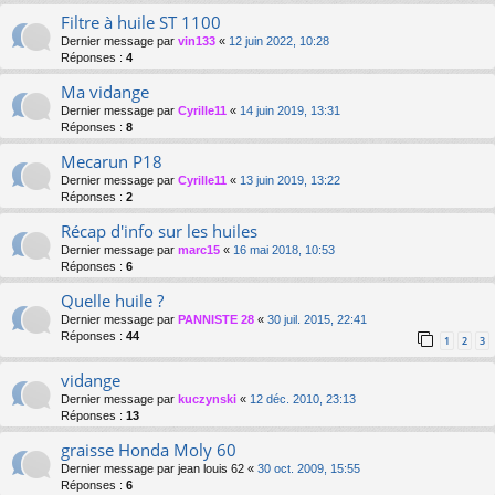
Filtre à huile ST 1100
Dernier message par
vin133
«
12 juin 2022, 10:28
Réponses :
4
Ma vidange
Dernier message par
Cyrille11
«
14 juin 2019, 13:31
Réponses :
8
Mecarun P18
Dernier message par
Cyrille11
«
13 juin 2019, 13:22
Réponses :
2
Récap d'info sur les huiles
Dernier message par
marc15
«
16 mai 2018, 10:53
Réponses :
6
Quelle huile ?
Dernier message par
PANNISTE 28
«
30 juil. 2015, 22:41
Réponses :
44
1
2
3
vidange
Dernier message par
kuczynski
«
12 déc. 2010, 23:13
Réponses :
13
graisse Honda Moly 60
Dernier message par
jean louis 62
«
30 oct. 2009, 15:55
Réponses :
6