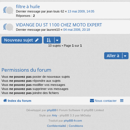
filtre à huile
Dernier message par
jean louis 62
«
13 mai 2009, 14:05
Réponses :
2
VIDANGE DU ST 1100 CHEZ MOTO EXPERT
Dernier message par
laurent10
«
04 mai 2006, 20:18
Nouveau sujet
10 sujets • Page
1
sur
1
Aller à
Permissions du forum
Vous
ne pouvez pas
poster de nouveaux sujets
Vous
ne pouvez pas
répondre aux sujets
Vous
ne pouvez pas
modifier vos messages
Vous
ne pouvez pas
supprimer vos messages
Vous
ne pouvez pas
joindre des fichiers
Index du forum
Nous contacter
Développé par
phpBB
® Forum Software © phpBB Limited
Style par
Arty
- phpBB 3.3 par MrGaby
Traduit par
phpBB-fr.com
Confidentialité
|
Conditions