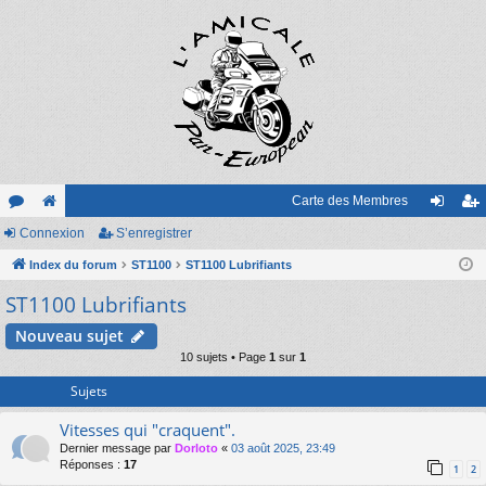
Carte des Membres
or
Connexion
e
S’enregistrer
on
’e
u
Index du forum
sit
ST1100
ST1100 Lubrifiants
ne
nr
ST1100 Lubrifiants
m
e
xi
eg
s
on
ist
Nouveau sujet
10 sujets • Page
1
sur
1
re
Sujets
r
Vitesses qui "craquent".
Dernier message par
Dorloto
«
03 août 2025, 23:49
Réponses :
17
1
2