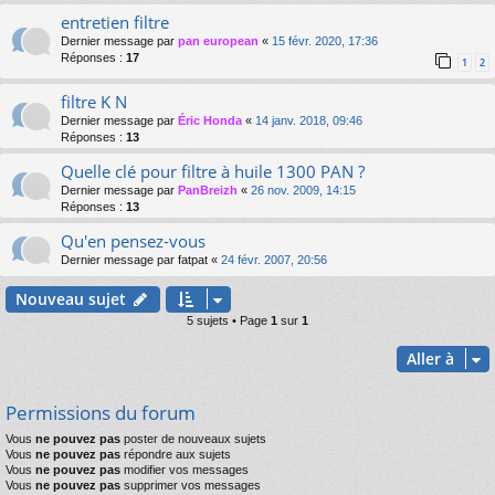
entretien filtre
Dernier message par
pan european
«
15 févr. 2020, 17:36
Réponses :
17
1
2
filtre K N
Dernier message par
Éric Honda
«
14 janv. 2018, 09:46
Réponses :
13
Quelle clé pour filtre à huile 1300 PAN ?
Dernier message par
PanBreizh
«
26 nov. 2009, 14:15
Réponses :
13
Qu'en pensez-vous
Dernier message par
fatpat
«
24 févr. 2007, 20:56
Nouveau sujet
5 sujets • Page
1
sur
1
Aller à
Permissions du forum
Vous
ne pouvez pas
poster de nouveaux sujets
Vous
ne pouvez pas
répondre aux sujets
Vous
ne pouvez pas
modifier vos messages
Vous
ne pouvez pas
supprimer vos messages