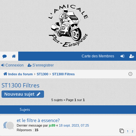
Carte des Membres
or
Connexion
e
S’enregistrer
on
’e
u
Index du forum
sit
ST1300
ST1300 Filtres
ne
nr
ST1300 Filtres
m
e
xi
eg
s
on
ist
Nouveau sujet
5 sujets • Page
1
sur
1
re
Sujets
r
et le filtre à essence?
Dernier message par
jc89
«
18 sept. 2023, 07:25
Réponses :
15
1
2