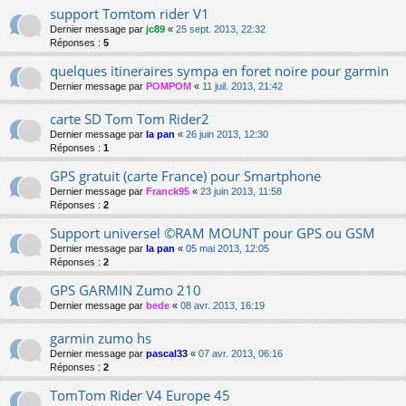
support Tomtom rider V1
Dernier message par
jc89
«
25 sept. 2013, 22:32
Réponses :
5
quelques itineraires sympa en foret noire pour garmin
Dernier message par
POMPOM
«
11 juil. 2013, 21:42
carte SD Tom Tom Rider2
Dernier message par
la pan
«
26 juin 2013, 12:30
Réponses :
1
GPS gratuit (carte France) pour Smartphone
Dernier message par
Franck95
«
23 juin 2013, 11:58
Réponses :
2
Support universel ©RAM MOUNT pour GPS ou GSM
Dernier message par
la pan
«
05 mai 2013, 12:05
Réponses :
2
GPS GARMIN Zumo 210
Dernier message par
bede
«
08 avr. 2013, 16:19
garmin zumo hs
Dernier message par
pascal33
«
07 avr. 2013, 06:16
Réponses :
2
TomTom Rider V4 Europe 45