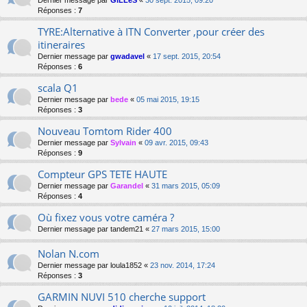
Dernier message par
GiLLeS
«
30 sept. 2015, 09:20
Réponses :
7
TYRE:Alternative à ITN Converter ,pour créer des
itineraires
Dernier message par
gwadavel
«
17 sept. 2015, 20:54
Réponses :
6
scala Q1
Dernier message par
bede
«
05 mai 2015, 19:15
Réponses :
3
Nouveau Tomtom Rider 400
Dernier message par
Sylvain
«
09 avr. 2015, 09:43
Réponses :
9
Compteur GPS TETE HAUTE
Dernier message par
Garandel
«
31 mars 2015, 05:09
Réponses :
4
Où fixez vous votre caméra ?
Dernier message par
tandem21
«
27 mars 2015, 15:00
Nolan N.com
Dernier message par
loula1852
«
23 nov. 2014, 17:24
Réponses :
3
GARMIN NUVI 510 cherche support