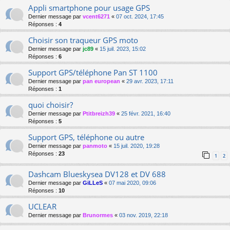
Appli smartphone pour usage GPS
Dernier message par
vcent6271
«
07 oct. 2024, 17:45
Réponses :
4
Choisir son traqueur GPS moto
Dernier message par
jc89
«
15 juil. 2023, 15:02
Réponses :
6
Support GPS/téléphone Pan ST 1100
Dernier message par
pan european
«
29 avr. 2023, 17:11
Réponses :
1
quoi choisir?
Dernier message par
Ptitbreizh39
«
25 févr. 2021, 16:40
Réponses :
5
Support GPS, téléphone ou autre
Dernier message par
panmoto
«
15 juil. 2020, 19:28
Réponses :
23
1
2
Dashcam Blueskysea DV128 et DV 688
Dernier message par
GiLLeS
«
07 mai 2020, 09:06
Réponses :
10
UCLEAR
Dernier message par
Brunormes
«
03 nov. 2019, 22:18