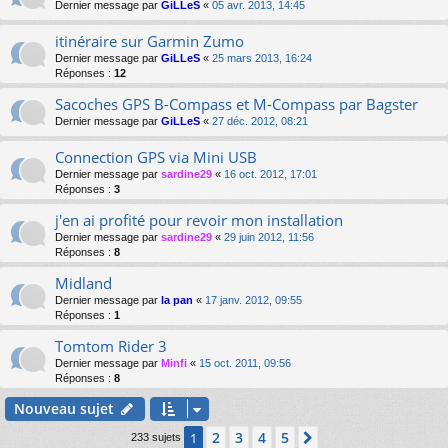
Dernier message par
GiLLeS
«
05 avr. 2013, 14:45
itinéraire sur Garmin Zumo
Dernier message par
GiLLeS
«
25 mars 2013, 16:24
Réponses :
12
Sacoches GPS B-Compass et M-Compass par Bagster
Dernier message par
GiLLeS
«
27 déc. 2012, 08:21
Connection GPS via Mini USB
Dernier message par
sardine29
«
16 oct. 2012, 17:01
Réponses :
3
j'en ai profité pour revoir mon installation
Dernier message par
sardine29
«
29 juin 2012, 11:56
Réponses :
8
Midland
Dernier message par
la pan
«
17 janv. 2012, 09:55
Réponses :
1
Tomtom Rider 3
Dernier message par
Minfi
«
15 oct. 2011, 09:56
Réponses :
8
Nouveau sujet
2
3
4
5
1
Suivante
233 sujets