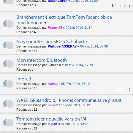
Dernier message par
didier vairon
«
10 juil. 2014, 18:20
Réponses :
38
1
2
3
Branchement électrique TomTom Rider : pb de
fonctionnement
Dernier message par
Franck95
«
04 juin 2014, 11:54
Réponses :
4
Avis sur intercom SRC-S Schubert ?
Dernier message par
Philippe ASSERAY
«
06 avr. 2014, 07:38
Réponses :
14
Mon intercom Bluetooth
Dernier message par
L'Africain
«
18 févr. 2014, 12:19
Réponses :
4
Inforad
Dernier message par
Nerval
«
05 févr. 2014, 17:10
Réponses :
16
1
2
WAZE GPS(android,I Phone) communautaire gratuit
Dernier message par
max62
«
05 janv. 2014, 11:19
Réponses :
11
Tomtom rider nouvelle version V4
Dernier message par
la pan
«
07 oct. 2013, 13:36
Réponses :
11