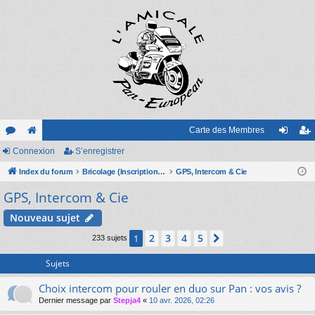
Carte des Membres
or
Connexion
e
S’enregistrer
on
’e
u
Index du forum
sit
Bricolage (Inscription sur le forum obligatoire)
GPS, Intercom & Cie
ne
nr
GPS, Intercom & Cie
m
e
xi
eg
s
on
ist
Nouveau sujet
re
2
3
4
5
1
Suivante
233 sujets
r
Sujets
Choix intercom pour rouler en duo sur Pan : vos avis ?
Dernier message par
Stepja4
«
10 avr. 2026, 02:26