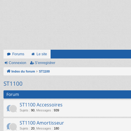
Forums
Le site
Connexion
S’enregistrer
Index du forum
ST1100
ST1100
Forum
ST1100 Accessoires
Sujets
:
90
,
Messages
:
939
ST1100 Amortisseur
Sujets
:
20
,
Messages
:
180