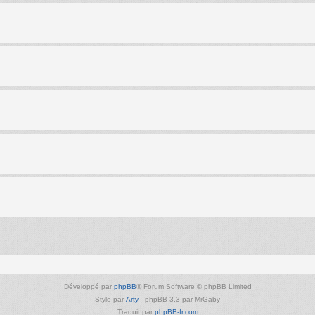
Développé par
phpBB
® Forum Software © phpBB Limited
Style par
Arty
- phpBB 3.3 par MrGaby
Traduit par
phpBB-fr.com