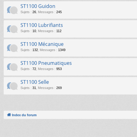
ST1100 Guidon
Sujets
:
26
,
Messages
:
245
ST1100 Lubrifiants
Sujets
:
10
,
Messages
:
112
ST1100 Mécanique
Sujets
:
132
,
Messages
:
1349
ST1100 Pneumatiques
Sujets
:
72
,
Messages
:
953
ST1100 Selle
Sujets
:
31
,
Messages
:
269
Index du forum