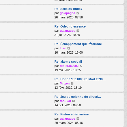
d
i
e
r
Re: Selle ou bulle?
r
l
V
par
galapagos
n
e
o
26 mars 2025, 07:58
i
d
i
e
e
r
Re: Odeur d'essence
r
r
l
V
par
galapagos
m
n
e
o
31 juil. 2026, 10:30
e
i
d
i
s
e
e
r
Re: Échappement qui Pétarrade
s
r
r
l
V
par
luso
a
m
n
e
o
16 mars 2025, 16:00
g
e
i
d
i
e
s
e
e
r
Re: alarme spyball
s
r
r
l
V
par
didier382002
a
m
n
e
o
19 avr. 2026, 10:25
g
e
i
d
i
e
s
e
e
r
Re: Honda ST1100 Std Mod.1990…
s
r
r
l
V
par
Mr zen
a
m
n
e
o
13 févr. 2019, 18:19
g
e
i
d
i
e
s
e
e
r
Re: Jeu de colonne de directi…
s
r
r
l
V
par
taoukar
a
m
n
e
o
14 oct. 2023, 09:58
g
e
i
d
i
e
s
e
e
r
Re: Piston étrier arrière
s
r
r
l
V
par
galapagos
a
m
n
e
o
29 mars 2024, 08:16
g
e
i
d
i