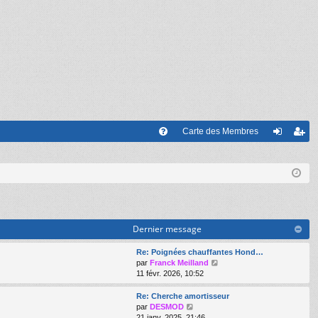
Carte des Membres
FA
on
’e
Q
ne
nr
xi
eg
on
ist
Dernier message
re
Re: Poignées chauffantes Hond…
r
V
par
Franck Meilland
o
11 févr. 2026, 10:52
i
r
Re: Cherche amortisseur
l
V
par
DESMOD
e
o
21 janv. 2025, 21:46