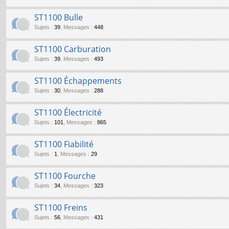
ST1100 Bulle
Sujets
:
39
,
Messages
:
448
ST1100 Carburation
Sujets
:
39
,
Messages
:
493
ST1100 Échappements
Sujets
:
30
,
Messages
:
288
ST1100 Électricité
Sujets
:
101
,
Messages
:
865
ST1100 Fiabilité
Sujets
:
1
,
Messages
:
29
ST1100 Fourche
Sujets
:
34
,
Messages
:
323
ST1100 Freins
Sujets
:
56
,
Messages
:
431