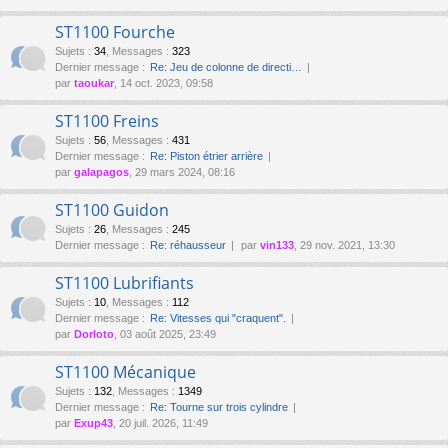
ST1100 Fourche
Sujets
:
34
,
Messages
:
323
Dernier message :
Re: Jeu de colonne de directi…
par
taoukar
, 14 oct. 2023, 09:58
ST1100 Freins
Sujets
:
56
,
Messages
:
431
Dernier message :
Re: Piston étrier arrière
par
galapagos
, 29 mars 2024, 08:16
ST1100 Guidon
Sujets
:
26
,
Messages
:
245
Dernier message :
Re: réhausseur
par
vin133
, 29 nov. 2021, 13:30
ST1100 Lubrifiants
Sujets
:
10
,
Messages
:
112
Dernier message :
Re: Vitesses qui "craquent".
par
Dorloto
, 03 août 2025, 23:49
ST1100 Mécanique
Sujets
:
132
,
Messages
:
1349
Dernier message :
Re: Tourne sur trois cylindre
par
Exup43
, 20 juil. 2026, 11:49