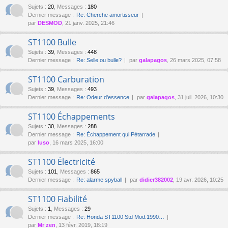
Sujets
:
20
,
Messages
:
180
Dernier message :
Re: Cherche amortisseur
par
DESMOD
, 21 janv. 2025, 21:46
ST1100 Bulle
Sujets
:
39
,
Messages
:
448
Dernier message :
Re: Selle ou bulle?
par
galapagos
, 26 mars 2025, 07:58
ST1100 Carburation
Sujets
:
39
,
Messages
:
493
Dernier message :
Re: Odeur d'essence
par
galapagos
, 31 juil. 2026, 10:30
ST1100 Échappements
Sujets
:
30
,
Messages
:
288
Dernier message :
Re: Échappement qui Pétarrade
par
luso
, 16 mars 2025, 16:00
ST1100 Électricité
Sujets
:
101
,
Messages
:
865
Dernier message :
Re: alarme spyball
par
didier382002
, 19 avr. 2026, 10:25
ST1100 Fiabilité
Sujets
:
1
,
Messages
:
29
Dernier message :
Re: Honda ST1100 Std Mod.1990…
par
Mr zen
, 13 févr. 2019, 18:19