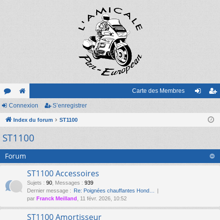
Carte des Membres
or
Connexion
e
S’enregistrer
on
’e
u
Index du forum
sit
ST1100
ne
nr
ST1100
m
e
xi
eg
s
on
ist
Forum
re
ST1100 Accessoires
r
Sujets
:
90
,
Messages
:
939
Dernier message :
Re: Poignées chauffantes Hond…
par
Franck Meilland
, 11 févr. 2026, 10:52
ST1100 Amortisseur