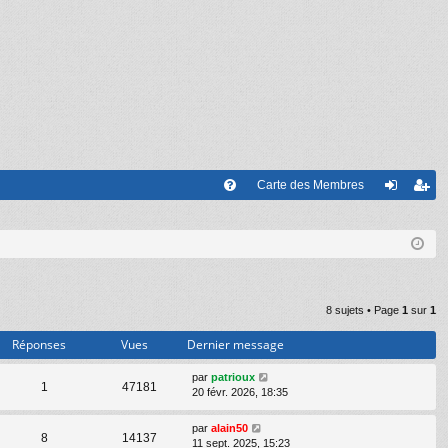
Carte des Membres
FA
on
’e
Q
ne
nr
xi
eg
on
ist
8 sujets • Page
1
sur
1
re
Réponses
Vues
Dernier message
r
par
patrioux
1
47181
20 févr. 2026, 18:35
par
alain50
8
14137
11 sept. 2025, 15:23