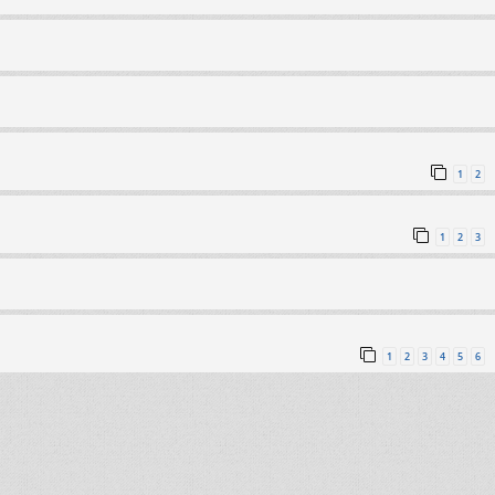
1
2
1
2
3
1
2
3
4
5
6