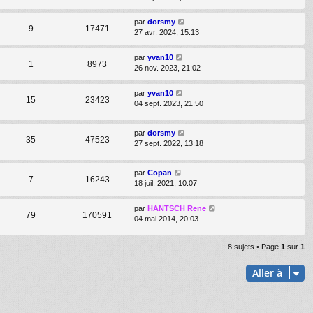
par
dorsmy
9
17471
27 avr. 2024, 15:13
par
yvan10
1
8973
26 nov. 2023, 21:02
par
yvan10
15
23423
04 sept. 2023, 21:50
par
dorsmy
35
47523
27 sept. 2022, 13:18
par
Copan
7
16243
18 juil. 2021, 10:07
par
HANTSCH Rene
79
170591
04 mai 2014, 20:03
8 sujets • Page
1
sur
1
Aller à