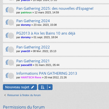
par
yvan10
»
18 sept. 2024, 17:03
Pan Gathering 2025: des nouvelles d’Espagne!
par
patrioux
»
12 mars 2023, 14:59
Pan Gathering 2024
par
dorsmy
»
23 nov. 2023, 15:08
PG2013 à Aix les Bains 10 ans déjà
par
dorsmy
»
01 sept. 2023, 18:04
Pan Gathering 2022
par
yvan10
»
08 févr. 2022, 15:13
Pan Gathering 2021
par
pascal33
»
31 mars 2021, 05:44
Informations PAN GATHERING 2013
par
HANTSCH Rene
»
20 mai 2012, 21:26
Nouveau sujet
Retourner à l’index du forum
Permissions du forum