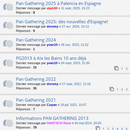
Pan Gathering 2025 à Palencia en Espagne
Dernier message par
alain50
«
11 sept. 2025, 15:23
Réponses :
8
Pan Gathering 2025: des nouvelles d’Espagne!
Dernier message par
dorsmy
«
27 avr. 2024, 15:13
Réponses :
9
Pan Gathering 2024
Dernier message par
yvan10
«
26 nov. 2023, 21:02
Réponses :
1
PG2013 à Aix les Bains 10 ans déjà
Dernier message par
yvan10
«
04 sept. 2023, 21:50
Réponses :
15
1
2
Pan Gathering 2022
Dernier message par
dorsmy
«
27 sept. 2022, 13:18
Réponses :
35
1
2
3
Pan Gathering 2021
Dernier message par
Copan
«
18 juil. 2021, 10:07
Réponses :
7
Informations PAN GATHERING 2013
Dernier message par
HANTSCH Rene
«
04 mai 2014, 20:03
Réponses :
79
1
2
3
4
5
6