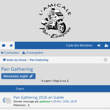
Carte des Membres
or
Connexion
e
S’enregistrer
on
’e
u
Index du forum
sit
Pan Gathering
ne
nr
Pan Gathering
m
e
xi
eg
s
on
ist
Nouveau sujet
8 sujets • Page
1
sur
1
re
Sujets
r
Pan Gathering 2026 en Suède
Dernier message par
patrioux
«
20 févr. 2026, 18:35
Réponses :
1