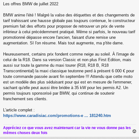
e
Les offres BMW de juillet 2022
s
s
a
BMW anime l'été ! Malgré la valse des étiquettes et des changements de
g
tarif trahissant une hausse globale pas toujours contenue, le constructeur
e
premium fait des efforts pour proposer de retrouver un prix de vente
inférieur à celui précédemment pratiqué. Même si parfois, le nouveau tarif
promotionné dépasse encore l'ancien, faisant d'une remise une
augmentation. SI l'on résume. Mais tout augmente, ma p'tite dame.
Heureusement, certains prix fondent comme neige au soleil. À l'image de
celui de la R18. Dans sa version Classic et non plus First Edition, mais
aussi sur toute la gamme du maxi tourer (R18, R18 B, R18
Transcontinental) la maxi classique teutonne perd à présent 6 000 € pour
toute commande passée avant fin septembre !!! Attendu que cette moto
est un modèle des plus séduisant pour qui est en mesure de l'emmener,
sachant qu'elle peut aussi être bridée à 35 kW pour les permis A2. Un
permis toujours sponsorisé par BMW, qui continue de soutenir
franchement ses clients.
L'article complet :
https://www.caradisiac.com/promotions-e ... 181240.htm
Appréciez ce que vous avez maintenant car la vie ne vous donne pas les
mêmes choses deux fois