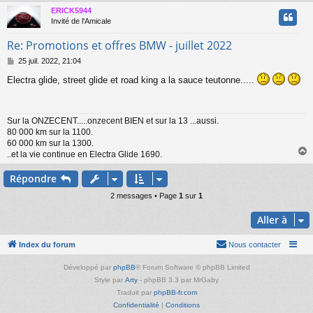
ERICK5944
t
Invité de l'Amicale
Re: Promotions et offres BMW - juillet 2022
M
25 juil. 2022, 21:04
e
Electra glide, street glide et road king a la sauce teutonne.....
s
s
a
g
Sur la ONZECENT.....onzecent BIEN et sur la 13 ...aussi.
e
80 000 km sur la 1100.
60 000 km sur la 1300.
..et la vie continue en Electra Glide 1690.
Répondre
t
2 messages • Page
1
sur
1
Aller à
Index du forum
Nous contacter
Développé par
phpBB
® Forum Software © phpBB Limited
Style par
Arty
- phpBB 3.3 par MrGaby
Traduit par
phpBB-fr.com
Confidentialité
|
Conditions