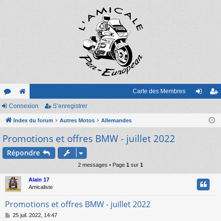
Carte des Membres
or
Connexion
e
S’enregistrer
on
’e
u
Index du forum
sit
Autres Motos
Allemandes
ne
nr
Promotions et offres BMW - juillet 2022
m
e
xi
eg
s
on
ist
Répondre
2 messages • Page
1
sur
1
re
Alain 17
r
Amicaliste
Promotions et offres BMW - juillet 2022
M
25 juil. 2022, 14:47