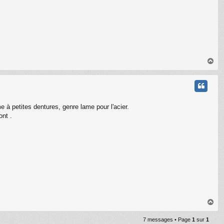
H
a
u
t
 à petites dentures, genre lame pour l'acier.
ont .
H
a
u
7 messages • Page
1
sur
1