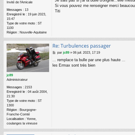
Je sais pas si j'ai la bulle d'origine...elle me
Invité de l'Amicale
e
Si vous pouvez me renseigner merci beaucou
Messages :
13
Titi
Enregistré le :
19 juin 2023,
15:47
Type de votre moto :
ST
1100
Région :
Nouvelle-Aquitaine
Re: Turbulences passager
M
par
jc89
»
06 juil. 2023, 17:19
e
... remplace ta bulle par une plus haute ...
s
les Ermax sont très bien
s
a
g
jc89
e
Administrateur
Messages :
2153
Enregistré le :
04 août 2004,
21:30
Type de votre moto :
ST
1300
Région :
Bourgogne-
Franche-Comté
Localisation :
Yonne,
coulanges la vineuse