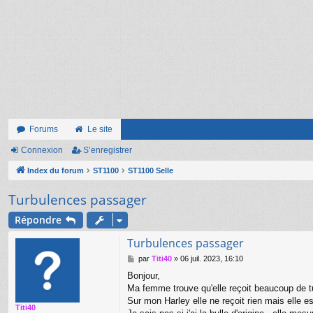
Forums
Le site
Connexion
S’enregistrer
Index du forum
ST1100
ST1100 Selle
Turbulences passager
Répondre
Turbulences passager
M
par
Titi40
»
06 juil. 2023, 16:10
e
Bonjour,
s
Ma femme trouve qu'elle reçoit beaucoup de tu
s
a
Sur mon Harley elle ne reçoit rien mais elle e
Titi40
g