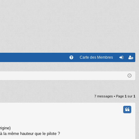
Carte des Membres
FA
on
’e
Q
ne
nr
xi
eg
on
ist
7 messages • Page
1
sur
1
re
r
igine)
 à la même hauteur que le pilote ?