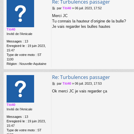
Re: Turbulences passager
M
par
Titi40
»
06 juil. 2023, 17:52
e
Merci JC
s
Tu connais la hauteur d’origine de la bulle?
s
a
Je vais regarder les bulles hautes
Titi40
g
Invité de l'Amicale
e
Messages :
13
Enregistré le :
19 juin 2023,
15:47
Type de votre moto :
ST
1100
Région :
Nouvelle-Aquitaine
Re: Turbulences passager
M
par
Titi40
»
06 juil. 2023, 17:53
e
Ok merci JC je vais regarder ça
s
s
a
Titi40
g
Invité de l'Amicale
e
Messages :
13
Enregistré le :
19 juin 2023,
15:47
Type de votre moto :
ST