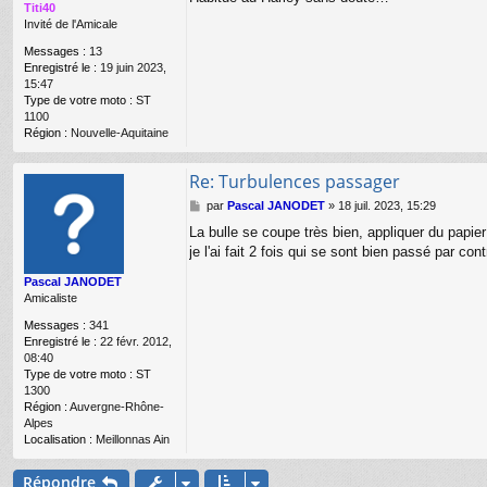
Titi40
g
Invité de l'Amicale
e
Messages :
13
Enregistré le :
19 juin 2023,
15:47
Type de votre moto :
ST
1100
Région :
Nouvelle-Aquitaine
Re: Turbulences passager
M
par
Pascal JANODET
»
18 juil. 2023, 15:29
e
La bulle se coupe très bien, appliquer du papie
s
je l'ai fait 2 fois qui se sont bien passé par con
s
a
Pascal JANODET
g
Amicaliste
e
Messages :
341
Enregistré le :
22 févr. 2012,
08:40
Type de votre moto :
ST
1300
Région :
Auvergne-Rhône-
Alpes
Localisation :
Meillonnas Ain
Répondre