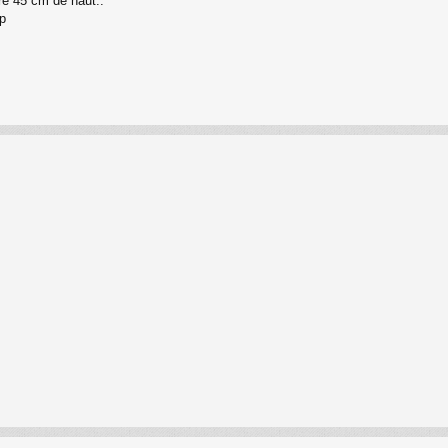
sure 45 cm de haut..
p