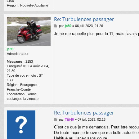
1100
Région :
Nouvelle-Aquitaine
Re: Turbulences passager
M
par
jc89
»
06 juil. 2023, 21:26
e
Je ne me rappelle plus pour la 11, mais j'avais 
s
s
a
g
jc89
e
Administrateur
Messages :
2153
Enregistré le :
04 août 2004,
21:30
Type de votre moto :
ST
1300
Région :
Bourgogne-
Franche-Comté
Localisation :
Yonne,
coulanges la vineuse
Re: Turbulences passager
M
par
Titi40
»
07 juil. 2023, 02:13
e
C’est ce que je me demandais. Peut être recoup
s
De toute façon je trouve que ma bulle actuelle 
s
a
Habitué au Harley sans doute…