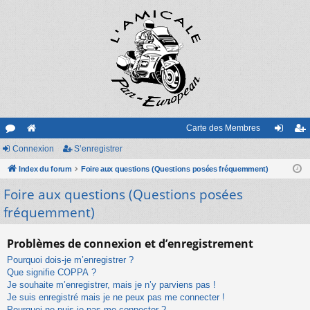
Carte des Membres
or
Connexion
e
S’enregistrer
on
’e
u
Index du forum
sit
Foire aux questions (Questions posées fréquemment)
ne
nr
Foire aux questions (Questions posées
m
e
xi
eg
fréquemment)
s
on
ist
re
Problèmes de connexion et d’enregistrement
r
Pourquoi dois-je m’enregistrer ?
Que signifie COPPA ?
Je souhaite m’enregistrer, mais je n’y parviens pas !
Je suis enregistré mais je ne peux pas me connecter !
Pourquoi ne puis-je pas me connecter ?