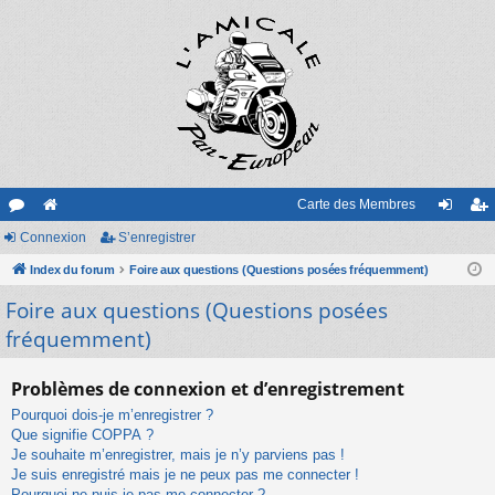
Carte des Membres
or
Connexion
e
S’enregistrer
on
’e
u
Index du forum
sit
Foire aux questions (Questions posées fréquemment)
ne
nr
Foire aux questions (Questions posées
m
e
xi
eg
fréquemment)
s
on
ist
re
Problèmes de connexion et d’enregistrement
r
Pourquoi dois-je m’enregistrer ?
Que signifie COPPA ?
Je souhaite m’enregistrer, mais je n’y parviens pas !
Je suis enregistré mais je ne peux pas me connecter !
Pourquoi ne puis-je pas me connecter ?