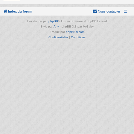
Index du forum
Nous contacter
Développé par
phpBB
® Forum Software © phpBB Limited
Style par
Arty
- phpBB 3.3 par MrGaby
Traduit par
phpBB-fr.com
Confidentialité
|
Conditions