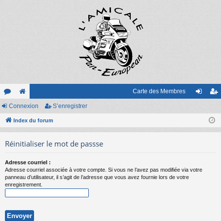
Carte des Membres
or
Connexion
e
S’enregistrer
on
’e
u
Index du forum
sit
ne
nr
m
e
xi
eg
Réinitialiser le mot de passse
s
on
ist
Adresse courriel :
re
Adresse courriel associée à votre compte. Si vous ne l’avez pas modifiée via votre
panneau d’utilisateur, il s’agit de l’adresse que vous avez fournie lors de votre
r
enregistrement.