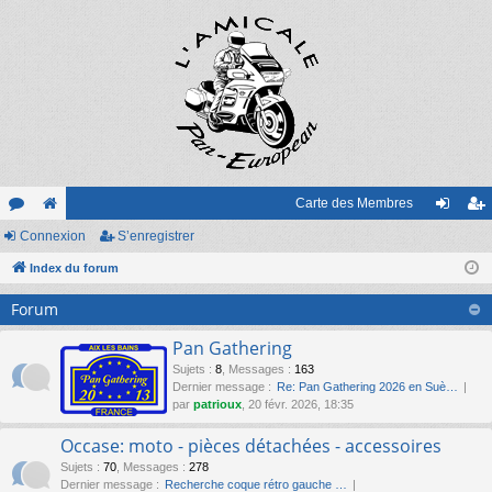
Carte des Membres
or
Connexion
e
S’enregistrer
on
’e
u
Index du forum
sit
ne
nr
m
e
xi
eg
Forum
s
on
ist
Pan Gathering
re
Sujets
:
8
,
Messages
:
163
Dernier message :
Re: Pan Gathering 2026 en Suè…
r
par
patrioux
, 20 févr. 2026, 18:35
Occase: moto - pièces détachées - accessoires
Sujets
:
70
,
Messages
:
278
Dernier message :
Recherche coque rétro gauche …