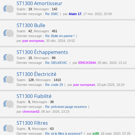
ST1300 Amortisseur
Sujets
:
19
,
Messages
:
142
Dernier message :
Re: EMC
par
Alain 17
, 17 nov. 2022, 20:59
ST1300 Bulle
Sujets
:
42
,
Messages
:
451
Dernier message :
Re: Bulle en panne !
par
pan european
, 30 déc. 2024, 19:52
ST1300 Échappements
Sujets
:
15
,
Messages
:
89
Dernier message :
Re: DELKEVIC.
par
ERICK5944
, 05 déc. 2020, 13:12
ST1300 Électricité
Sujets
:
128
,
Messages
:
1410
Dernier message :
Re: code 25
par
pan european
, 20 juin 2025, 18:24
ST1300 Fiabilité
Sujets
:
5
,
Messages
:
38
Dernier message :
Re: précision jauge essence
par
chmotard2
, 08 avr. 2026, 13:23
ST1300 Filtres
Sujets
:
5
,
Messages
:
63
Dernier message :
Re: et le filtre à essence?
par
jc89
, 18 sept. 2023, 07:25