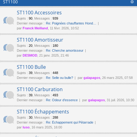
ST1100
ST1100 Accessoires
Sujets
:
90
,
Messages
:
939
Dernier message :
Re: Poignées chauffantes Hond…
par
Franck Meilland
, 11 févr. 2026, 10:52
ST1100 Amortisseur
Sujets
:
20
,
Messages
:
180
Dernier message :
Re: Cherche amortisseur
par
DESMOD
, 21 janv. 2025, 21:46
ST1100 Bulle
Sujets
:
39
,
Messages
:
448
Dernier message :
Re: Selle ou bulle?
par
galapagos
, 26 mars 2025, 07:58
ST1100 Carburation
Sujets
:
39
,
Messages
:
493
Dernier message :
Re: Odeur d'essence
par
galapagos
, 31 juil. 2026, 10:30
ST1100 Échappements
Sujets
:
30
,
Messages
:
288
Dernier message :
Re: Échappement qui Pétarrade
par
luso
, 16 mars 2025, 16:00