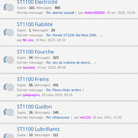
ST1100 Électricité
Sujets
:
101
,
Messages
:
865
Dernier message :
Re: alarme spyball
par
didier382002
, 19 avr. 2026, 10:25
ST1100 Fiabilité
Sujets
:
1
,
Messages
:
29
Dernier message :
Re: Honda ST1100 Std Mod.1990…
par
Mr zen
, 13 févr. 2019, 18:19
ST1100 Fourche
Sujets
:
34
,
Messages
:
323
Dernier message :
Re: Jeu de colonne de directi…
par
taoukar
, 14 oct. 2023, 09:58
ST1100 Freins
Sujets
:
56
,
Messages
:
431
Dernier message :
Re: Piston étrier arrière
par
galapagos
, 29 mars 2024, 08:16
ST1100 Guidon
Sujets
:
26
,
Messages
:
245
Dernier message :
Re: réhausseur
par
vin133
, 29 nov. 2021, 13:30
ST1100 Lubrifiants
Sujets
:
10
,
Messages
:
112