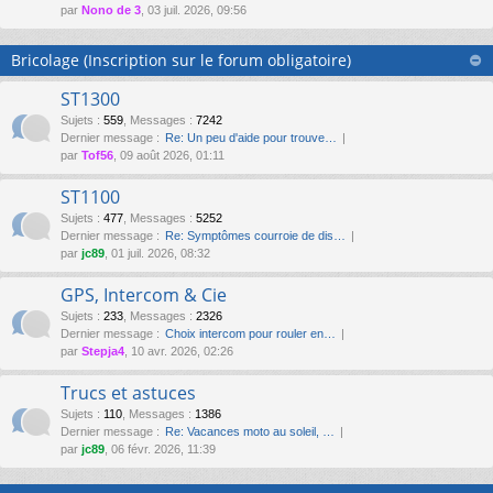
par
Nono de 3
, 03 juil. 2026, 09:56
Bricolage (Inscription sur le forum obligatoire)
ST1300
Sujets
:
559
,
Messages
:
7242
Dernier message :
Re: Un peu d'aide pour trouve…
par
Tof56
, 09 août 2026, 01:11
ST1100
Sujets
:
477
,
Messages
:
5252
Dernier message :
Re: Symptômes courroie de dis…
par
jc89
, 01 juil. 2026, 08:32
GPS, Intercom & Cie
Sujets
:
233
,
Messages
:
2326
Dernier message :
Choix intercom pour rouler en…
par
Stepja4
, 10 avr. 2026, 02:26
Trucs et astuces
Sujets
:
110
,
Messages
:
1386
Dernier message :
Re: Vacances moto au soleil, …
par
jc89
, 06 févr. 2026, 11:39