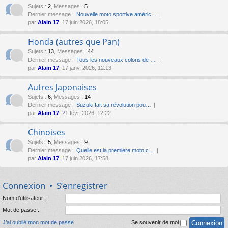
Sujets
:
2
,
Messages
:
5
Dernier message :
Nouvelle moto sportive améric…
par
Alain 17
, 17 juin 2026, 18:05
Honda (autres que Pan)
Sujets
:
13
,
Messages
:
44
Dernier message :
Tous les nouveaux coloris de …
par
Alain 17
, 17 janv. 2026, 12:13
Autres Japonaises
Sujets
:
6
,
Messages
:
14
Dernier message :
Suzuki fait sa révolution pou…
par
Alain 17
, 21 févr. 2026, 12:22
Chinoises
Sujets
:
5
,
Messages
:
9
Dernier message :
Quelle est la première moto c…
par
Alain 17
, 17 juin 2026, 17:58
Connexion
•
S’enregistrer
Nom d’utilisateur :
Mot de passe :
J’ai oublié mon mot de passe
Se souvenir de moi