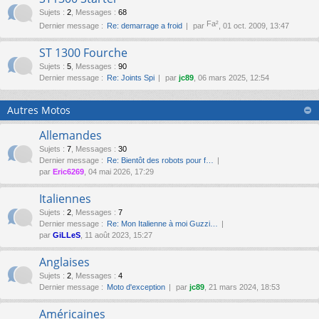
Sujets
:
2
,
Messages
:
68
Fa²
Dernier message :
Re: demarrage a froid
par
, 01 oct. 2009, 13:47
ST 1300 Fourche
Sujets
:
5
,
Messages
:
90
Dernier message :
Re: Joints Spi
par
jc89
, 06 mars 2025, 12:54
Autres Motos
Allemandes
Sujets
:
7
,
Messages
:
30
Dernier message :
Re: Bientôt des robots pour f…
par
Eric6269
, 04 mai 2026, 17:29
Italiennes
Sujets
:
2
,
Messages
:
7
Dernier message :
Re: Mon Italienne à moi Guzzi…
par
GiLLeS
, 11 août 2023, 15:27
Anglaises
Sujets
:
2
,
Messages
:
4
Dernier message :
Moto d'exception
par
jc89
, 21 mars 2024, 18:53
Américaines