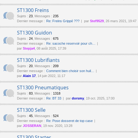
ST1300 Freins
Sujets
:
23
,
Messages
:
235
Dernier message :
Re: Freins Grippé ???
par
Stef9529
, 26 mars 2021, 19:47
ST1300 Guidon
Sujets
:
24
,
Messages
:
675
Dernier message :
Re: sacoche reservoir pour ch…
par
Stepja4
, 08 août 2025, 17:39
ST1300 Lubrifiants
Sujets
:
20
,
Messages
:
209
Dernier message :
Comment bien choisir son huil…
par
Alain 17
, 14 juin 2022, 11:17
ST1300 Pneumatiques
Sujets
:
83
,
Messages
:
1318
Dernier message :
Re: BT 33
par
dorsmy
, 19 oct. 2025, 17:00
ST1300 Selle
Sujets
:
45
,
Messages
:
524
Dernier message :
Re: Pose dosseret de top case
par
JOSSERAN
, 19 nov. 2020, 13:28
ST1300 Starter