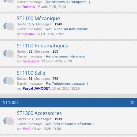
Dernier message :
Re: Vitesses qui "craquent".
par
Dorloto
, 03 août 2025, 23:49
ST1100 Mécanique
Sujets
:
132
,
Messages
:
1349
Dernier message :
Re: Tourne sur trois cylindre
par
Exup43
, 20 juil. 2026, 11:49
ST1100 Pneumatiques
Sujets
:
72
,
Messages
:
953
Dernier message :
Re: changement de pneus
par
galapagos
, 12 mars 2024, 20:28
ST1100 Selle
Sujets
:
31
,
Messages
:
269
Dernier message :
Re: Turbulences passager
par
Pascal JANODET
, 18 juil. 2023, 15:29
ST1300
ST1300 Accessoires
Sujets
:
160
,
Messages
:
1939
Dernier message :
Re: Tapis et sacoche réservoir
par
Minfi
, 09 avr. 2026, 21:50