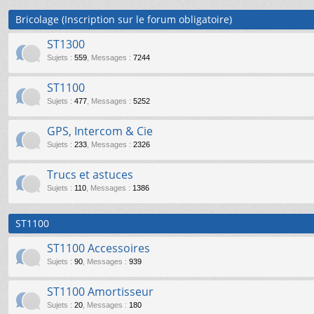
Bricolage (Inscription sur le forum obligatoire)
ST1300
Sujets
:
559
,
Messages
:
7244
ST1100
Sujets
:
477
,
Messages
:
5252
GPS, Intercom & Cie
Sujets
:
233
,
Messages
:
2326
Trucs et astuces
Sujets
:
110
,
Messages
:
1386
ST1100
ST1100 Accessoires
Sujets
:
90
,
Messages
:
939
ST1100 Amortisseur
Sujets
:
20
,
Messages
:
180