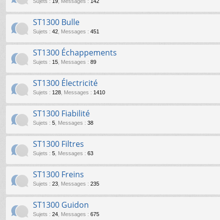
Sujets
:
19
,
Messages
:
142
ST1300 Bulle
Sujets
:
42
,
Messages
:
451
ST1300 Échappements
Sujets
:
15
,
Messages
:
89
ST1300 Électricité
Sujets
:
128
,
Messages
:
1410
ST1300 Fiabilité
Sujets
:
5
,
Messages
:
38
ST1300 Filtres
Sujets
:
5
,
Messages
:
63
ST1300 Freins
Sujets
:
23
,
Messages
:
235
ST1300 Guidon
Sujets
:
24
,
Messages
:
675