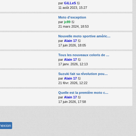
e
s
e
l
V
par
GiLLeS
s
r
e
o
11 août 2023, 15:27
a
m
d
i
g
e
e
r
Moto d'exception
e
s
r
l
V
par
jc89
s
n
e
o
21 mars 2024, 18:53
a
i
d
i
g
e
e
r
Nouvelle moto sportive améric…
e
r
r
l
V
par
Alain 17
m
n
e
o
17 juin 2026, 18:05
e
i
d
i
s
e
e
r
Tous les nouveaux coloris de …
s
r
r
l
V
par
Alain 17
a
m
n
e
o
17 janv. 2026, 12:13
g
e
i
d
i
e
s
e
e
r
Suzuki fait sa révolution pou…
s
r
r
l
V
par
Alain 17
a
m
n
e
o
21 févr. 2026, 12:22
g
e
i
d
i
e
s
e
e
r
Quelle est la première moto c…
s
r
r
l
V
par
Alain 17
a
m
n
e
o
17 juin 2026, 17:58
g
e
i
d
i
e
s
e
e
r
s
r
r
l
a
m
n
e
g
e
i
d
e
s
e
e
s
r
r