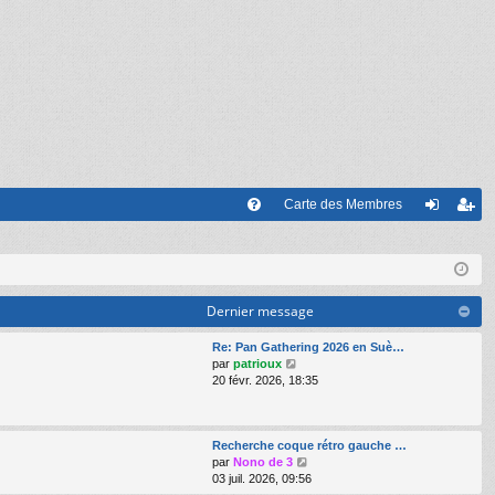
Carte des Membres
FA
on
’e
Q
ne
nr
xi
eg
Dernier message
on
ist
Re: Pan Gathering 2026 en Suè…
V
par
patrioux
re
o
20 févr. 2026, 18:35
i
r
r
l
Recherche coque rétro gauche …
e
V
par
Nono de 3
d
o
03 juil. 2026, 09:56
e
i