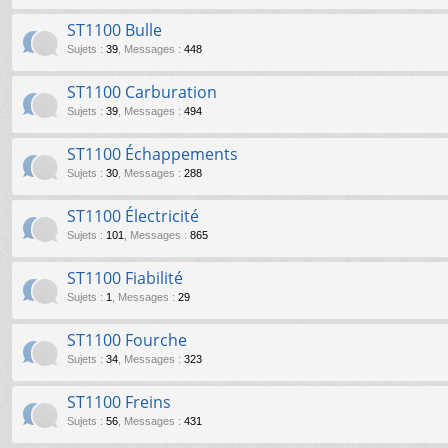
ST1100 Bulle
Sujets
:
39
,
Messages
:
448
ST1100 Carburation
Sujets
:
39
,
Messages
:
494
ST1100 Échappements
Sujets
:
30
,
Messages
:
288
ST1100 Électricité
Sujets
:
101
,
Messages
:
865
ST1100 Fiabilité
Sujets
:
1
,
Messages
:
29
ST1100 Fourche
Sujets
:
34
,
Messages
:
323
ST1100 Freins
Sujets
:
56
,
Messages
:
431