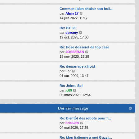
g
e
i
d
i
e
s
e
e
r
Comment bien choisir son huil…
s
r
r
l
V
par
Alain 17
a
m
n
e
o
14 juin 2022, 11:17
g
e
i
d
i
e
s
e
e
r
Re: BT 33
s
r
r
l
V
par
dorsmy
a
m
n
e
o
19 oct. 2025, 17:00
g
e
i
d
i
e
s
e
e
r
Re: Pose dosseret de top case
s
r
r
l
V
par
JOSSERAN
a
m
n
e
o
19 nov. 2020, 13:28
g
e
i
d
i
e
s
e
e
r
Re: demarrage a froid
s
r
r
l
V
par
Fa²
a
m
n
e
o
01 oct. 2009, 13:47
g
e
i
d
i
e
s
e
e
r
Re: Joints Spi
s
r
r
l
V
par
jc89
a
m
n
e
o
06 mars 2025, 12:54
g
e
i
d
i
e
s
e
e
r
s
Dernier message
r
r
l
a
m
n
e
g
e
i
d
Re: Bientôt des robots pour f…
e
s
e
e
V
par
Eric6269
s
r
r
o
04 mai 2026, 17:29
a
m
n
i
g
e
i
r
Re: Mon Italienne à moi Guzzi…