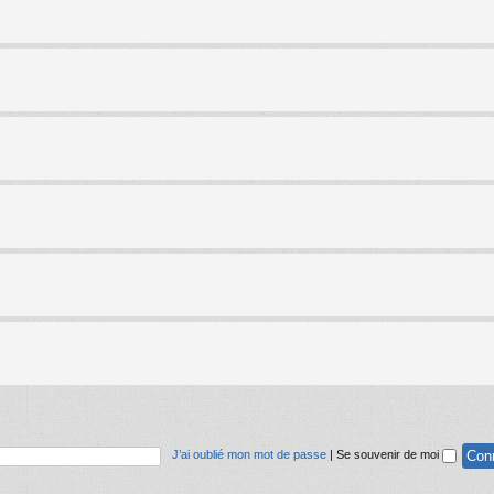
J’ai oublié mon mot de passe
|
Se souvenir de moi