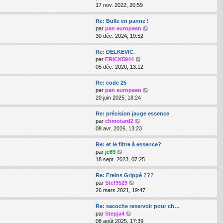
s
e
r
o
17 nov. 2022, 20:59
a
d
m
i
g
e
e
r
Re: Bulle en panne !
e
r
s
l
V
par
pan european
n
s
e
o
30 déc. 2024, 19:52
i
a
d
i
e
g
e
r
Re: DELKEVIC.
r
e
r
l
V
par
ERICK5944
m
n
e
o
05 déc. 2020, 13:12
e
i
d
i
s
e
e
r
Re: code 25
s
r
r
l
V
par
pan european
a
m
n
e
o
20 juin 2025, 18:24
g
e
i
d
i
e
s
e
e
r
Re: précision jauge essence
s
r
r
l
V
par
chmotard2
a
m
n
e
o
08 avr. 2026, 13:23
g
e
i
d
i
e
s
e
e
r
Re: et le filtre à essence?
s
r
r
l
V
par
jc89
a
m
n
e
o
18 sept. 2023, 07:25
g
e
i
d
i
e
s
e
e
r
Re: Freins Grippé ???
s
r
r
l
V
par
Stef9529
a
m
n
e
o
26 mars 2021, 19:47
g
e
i
d
i
e
s
e
e
r
Re: sacoche reservoir pour ch…
s
r
r
l
V
par
Stepja4
a
m
n
e
o
08 août 2025, 17:39