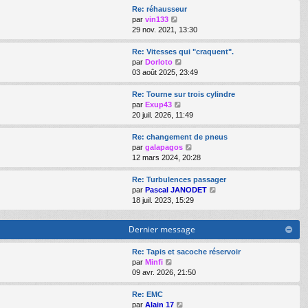
e
s
e
e
r
Re: réhausseur
s
r
r
l
V
par
vin133
a
m
n
e
o
29 nov. 2021, 13:30
g
e
i
d
i
e
s
e
e
r
Re: Vitesses qui "craquent".
s
r
r
l
V
par
Dorloto
a
m
n
e
o
03 août 2025, 23:49
g
e
i
d
i
e
s
e
e
r
Re: Tourne sur trois cylindre
s
r
r
l
V
par
Exup43
a
m
n
e
o
20 juil. 2026, 11:49
g
e
i
d
i
e
s
e
e
r
Re: changement de pneus
s
r
r
l
V
par
galapagos
a
m
n
e
o
12 mars 2024, 20:28
g
e
i
d
i
e
s
e
e
r
Re: Turbulences passager
s
r
r
l
V
par
Pascal JANODET
a
m
n
e
o
18 juil. 2023, 15:29
g
e
i
d
i
e
s
e
e
r
s
Dernier message
r
r
l
a
m
n
e
g
e
i
d
Re: Tapis et sacoche réservoir
e
s
e
V
e
par
Minfi
s
r
o
r
09 avr. 2026, 21:50
a
m
i
n
g
e
r
i
Re: EMC
e
s
l
e
V
par
Alain 17