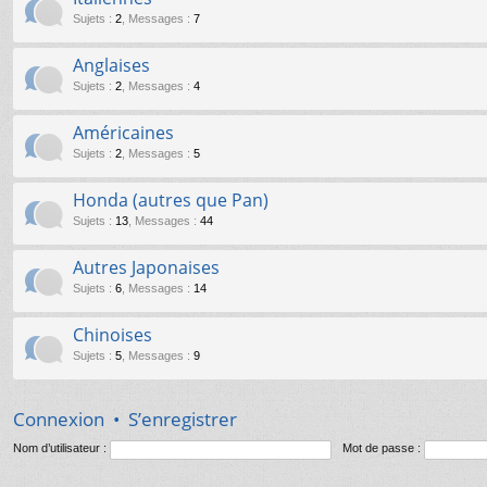
Sujets
:
2
,
Messages
:
7
Anglaises
Sujets
:
2
,
Messages
:
4
Américaines
Sujets
:
2
,
Messages
:
5
Honda (autres que Pan)
Sujets
:
13
,
Messages
:
44
Autres Japonaises
Sujets
:
6
,
Messages
:
14
Chinoises
Sujets
:
5
,
Messages
:
9
Connexion
•
S’enregistrer
Nom d’utilisateur :
Mot de passe :