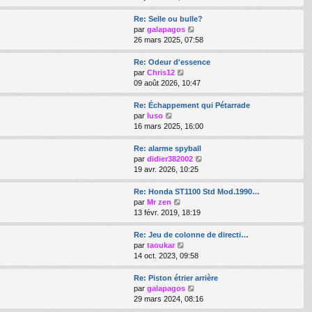
a
m
d
i
g
e
e
r
Re: Selle ou bulle?
e
s
r
l
V
par
galapagos
s
n
e
o
26 mars 2025, 07:58
a
i
d
i
g
e
e
r
Re: Odeur d'essence
e
r
r
l
V
par
Chris12
m
n
e
o
09 août 2026, 10:47
e
i
d
i
s
e
e
r
Re: Échappement qui Pétarrade
s
r
r
l
V
par
luso
a
m
n
e
o
16 mars 2025, 16:00
g
e
i
d
i
e
s
e
e
r
Re: alarme spyball
s
r
r
l
V
par
didier382002
a
m
n
e
o
19 avr. 2026, 10:25
g
e
i
d
i
e
s
e
e
r
Re: Honda ST1100 Std Mod.1990…
s
r
r
l
V
par
Mr zen
a
m
n
e
o
13 févr. 2019, 18:19
g
e
i
d
i
e
s
e
e
r
Re: Jeu de colonne de directi…
s
r
r
l
V
par
taoukar
a
m
n
e
o
14 oct. 2023, 09:58
g
e
i
d
i
e
s
e
e
r
Re: Piston étrier arrière
s
r
r
l
V
par
galapagos
a
m
n
e
o
29 mars 2024, 08:16
g
e
i
d
i