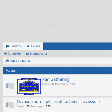
Forums
Le site
Connexion
S’enregistrer
Index du forum
Forum
Pan Gathering
Sujets
:
8
,
Messages
:
163
Occase: moto - pièces détachées - accessoires
Sujets
:
70
,
Messages
:
278