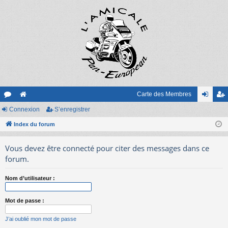
Carte des Membres
or
Connexion
e
S’enregistrer
on
’e
u
Index du forum
sit
ne
nr
m
e
xi
eg
Vous devez être connecté pour citer des messages dans ce
s
on
ist
forum.
re
Nom d’utilisateur :
r
Mot de passe :
J’ai oublié mon mot de passe