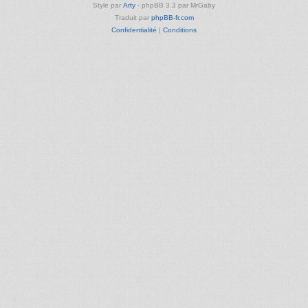
Style par
Arty
- phpBB 3.3 par MrGaby
Traduit par
phpBB-fr.com
Confidentialité
|
Conditions