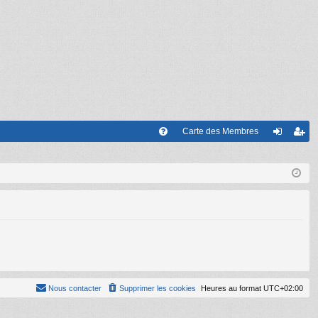
Carte des Membres
FA
on
’e
Q
ne
nr
xi
eg
on
ist
re
r
Nous contacter
Supprimer les cookies
Heures au format
UTC+02:00