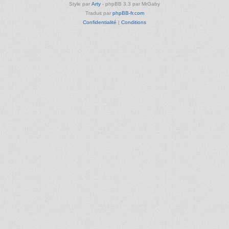
Style par
Arty
- phpBB 3.3 par MrGaby
Traduit par
phpBB-fr.com
Confidentialité
|
Conditions