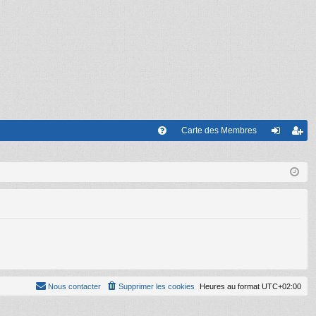
Carte des Membres
FA
on
’e
Q
ne
nr
xi
eg
on
ist
re
r
Nous contacter
Supprimer les cookies
Heures au format
UTC+02:00