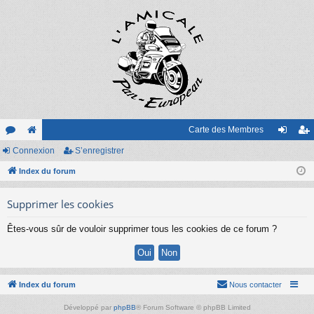
Carte des Membres
or
Connexion
e
S’enregistrer
on
’e
u
Index du forum
sit
ne
nr
m
e
xi
eg
Supprimer les cookies
s
on
ist
Êtes-vous sûr de vouloir supprimer tous les cookies de ce forum ?
re
r
Index du forum
Nous contacter
Développé par
phpBB
® Forum Software © phpBB Limited