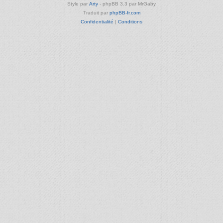
Style par
Arty
- phpBB 3.3 par MrGaby
Traduit par
phpBB-fr.com
Confidentialité
|
Conditions