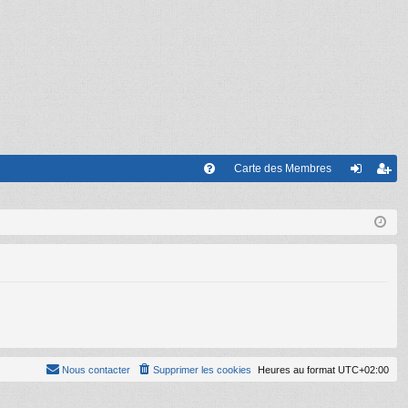
Carte des Membres
FA
on
’e
Q
ne
nr
xi
eg
on
ist
re
r
Nous contacter
Supprimer les cookies
Heures au format
UTC+02:00