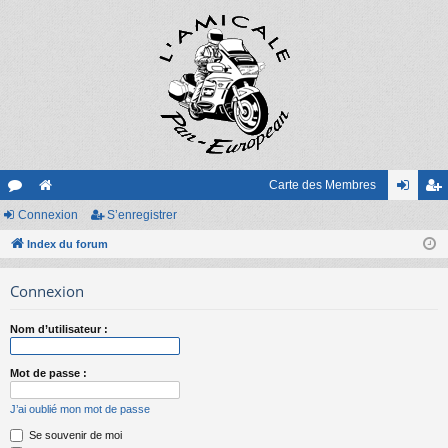
Carte des Membres
or
Connexion
e
S’enregistrer
on
’e
u
Index du forum
sit
ne
nr
m
e
xi
eg
Connexion
s
on
ist
Nom d’utilisateur :
re
r
Mot de passe :
J’ai oublié mon mot de passe
Se souvenir de moi