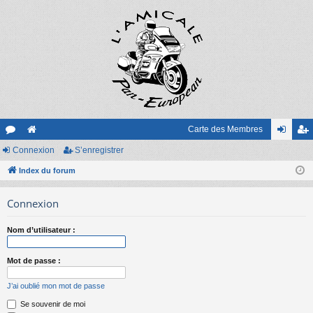
Carte des Membres
or
Connexion
e
S’enregistrer
on
’e
u
Index du forum
sit
ne
nr
m
e
xi
eg
Connexion
s
on
ist
Nom d’utilisateur :
re
r
Mot de passe :
J’ai oublié mon mot de passe
Se souvenir de moi