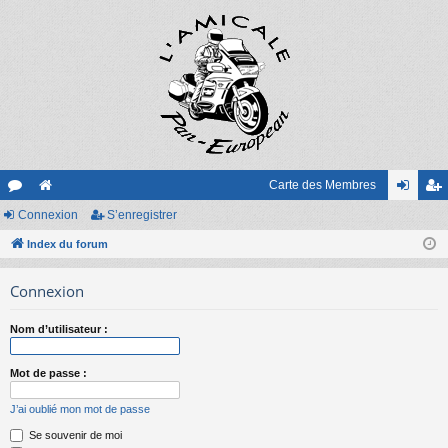
Carte des Membres
or
Connexion
e
S’enregistrer
on
’e
u
Index du forum
sit
ne
nr
m
e
xi
eg
Connexion
s
on
ist
Nom d’utilisateur :
re
r
Mot de passe :
J’ai oublié mon mot de passe
Se souvenir de moi