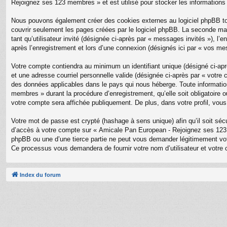
Rejoignez ses 123 membres » et est utilisé pour stocker les informations 
Nous pouvons également créer des cookies externes au logiciel phpBB to
couvrir seulement les pages créées par le logiciel phpBB. La seconde mani
tant qu’utilisateur invité (désignée ci-après par « messages invités »),
après l’enregistrement et lors d’une connexion (désignés ici par « vos me
Votre compte contiendra au minimum un identifiant unique (désigné ci-aprè
et une adresse courriel personnelle valide (désignée ci-après par « votr
des données applicables dans le pays qui nous héberge. Toute information
membres » durant la procédure d’enregistrement, qu’elle soit obligatoire
votre compte sera affichée publiquement. De plus, dans votre profil, vous
Votre mot de passe est crypté (hashage à sens unique) afin qu’il soit sé
d’accès à votre compte sur « Amicale Pan European - Rejoignez ses 123
phpBB ou une d’une tierce partie ne peut vous demander légitimement votr
Ce processus vous demandera de fournir votre nom d’utilisateur et votre 
Index du forum