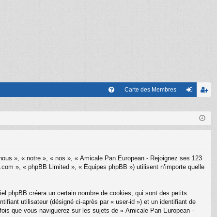
Carte des Membres
FA
on
’e
Q
ne
nr
xi
eg
on
ist
 nous », « notre », « nos », « Amicale Pan European - Rejoignez ses 123
re
.com », « phpBB Limited », « Équipes phpBB ») utilisent n’importe quelle
r
el phpBB créera un certain nombre de cookies, qui sont des petits
fiant utilisateur (désigné ci-après par « user-id ») et un identifiant de
e fois que vous naviguerez sur les sujets de « Amicale Pan European -