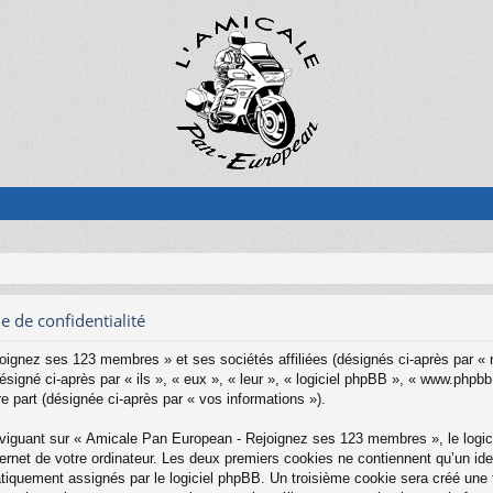
 de confidentialité
oignez ses 123 membres » et ses sociétés affiliées (désignés ci-après par «
gné ci-après par « ils », « eux », « leur », « logiciel phpBB », « www.phpbb
re part (désignée ci-après par « vos informations »).
iguant sur « Amicale Pan European - Rejoignez ses 123 membres », le logici
rnet de votre ordinateur. Les deux premiers cookies ne contiennent qu’un identi
matiquement assignés par le logiciel phpBB. Un troisième cookie sera créé un