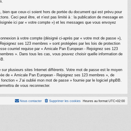
m.
bien que ceux-ci soient hors de portée du document qui est prévu pour
ons. Ceci peut être, et n’est pas limité à : la publication de message en
(désignée ici par « votre compte ») et les messages que vous envoyez
 connexion à votre compte (désigné ci-après par « votre mot de passe »),
- Rejoignez ses 123 membres » sont protégées par les lois de protection
resse courriel requise par « Amicale Pan European - Rejoignez ses 123
 membres ». Dans tous les cas, vous pouvez choisir quelle information de
BB.
sur plusieurs sites Internet différents. Votre mot de passe est le moyen
liée de « Amicale Pan European - Rejoignez ses 123 membres », de
onction « J’ai oublié mon mot de passe » fournie par le logiciel phpBB.
permettra de vous reconnecter.
Nous contacter
Supprimer les cookies
Heures au format
UTC+02:00