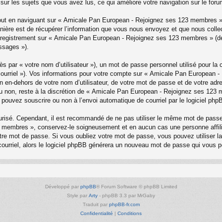
sur les sujets que vous avez lus, ce qui améliore votre navigation sur le foru
ut en naviguant sur « Amicale Pan European - Rejoignez ses 123 membres », 
ère est de récupérer l’information que vous nous envoyez et que nous collect
 l’enregistrement sur « Amicale Pan European - Rejoignez ses 123 membres » 
ssages »).
s par « votre nom d’utilisateur »), un mot de passe personnel utilisé pour la
e courriel »). Vos informations pour votre compte sur « Amicale Pan European 
 en-dehors de votre nom d’utilisateur, de votre mot de passe et de votre ad
 ou non, reste à la discrétion de « Amicale Pan European - Rejoignez ses 123
 pouvez souscrire ou non à l’envoi automatique de courriel par le logiciel php
curisé. Cependant, il est recommandé de ne pas utiliser le même mot de passe 
 membres », conservez-le soigneusement et en aucun cas une personne affi
e mot de passe. Si vous oubliez votre mot de passe, vous pouvez utiliser la f
courriel, alors le logiciel phpBB générera un nouveau mot de passe qui vous 
Développé par
phpBB
® Forum Software © phpBB Limited
Style par
Arty
- phpBB 3.3 par MrGaby
Traduit par
phpBB-fr.com
Confidentialité
|
Conditions