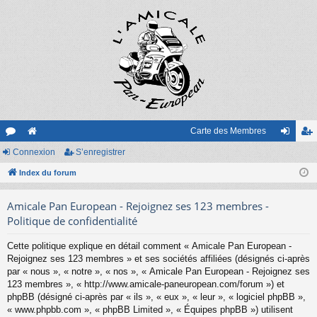
Carte des Membres
or
Connexion
e
S’enregistrer
on
’e
u
Index du forum
sit
ne
nr
m
e
xi
eg
Amicale Pan European - Rejoignez ses 123 membres -
s
on
ist
Politique de confidentialité
re
Cette politique explique en détail comment « Amicale Pan European -
Rejoignez ses 123 membres » et ses sociétés affiliées (désignés ci-après
r
par « nous », « notre », « nos », « Amicale Pan European - Rejoignez ses
123 membres », « http://www.amicale-paneuropean.com/forum ») et
phpBB (désigné ci-après par « ils », « eux », « leur », « logiciel phpBB »,
« www.phpbb.com », « phpBB Limited », « Équipes phpBB ») utilisent