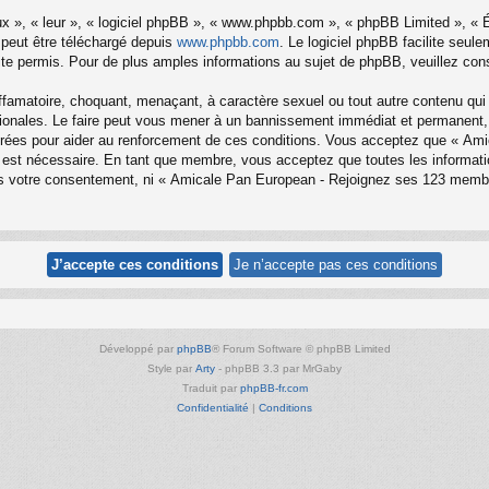
x », « leur », « logiciel phpBB », « www.phpbb.com », « phpBB Limited », « Éq
 peut être téléchargé depuis
www.phpbb.com
. Le logiciel phpBB facilite seul
 permis. Pour de plus amples informations au sujet de phpBB, veuillez cons
ffamatoire, choquant, menaçant, à caractère sexuel ou tout autre contenu qui
onales. Le faire peut vous mener à un bannissement immédiat et permanent, av
trées pour aider au renforcement de ces conditions. Vous acceptez que « Am
la est nécessaire. En tant que membre, vous acceptez que toutes les informa
sans votre consentement, ni « Amicale Pan European - Rejoignez ses 123 mem
Développé par
phpBB
® Forum Software © phpBB Limited
Style par
Arty
- phpBB 3.3 par MrGaby
Traduit par
phpBB-fr.com
Confidentialité
|
Conditions