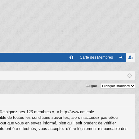
Carte des Membres
FA
on
’e
Q
ne
nr
xi
eg
Langue :
on
ist
re
 Rejoignez ses 123 membres », « http://www.amicale-
r
le de toutes les conditions suivantes, alors n’accédez pas et/ou
r que vous en soyez informé, bien qu’il soit prudent de vérifier
ts ont été effectués, vous acceptez d’être légalement responsable des