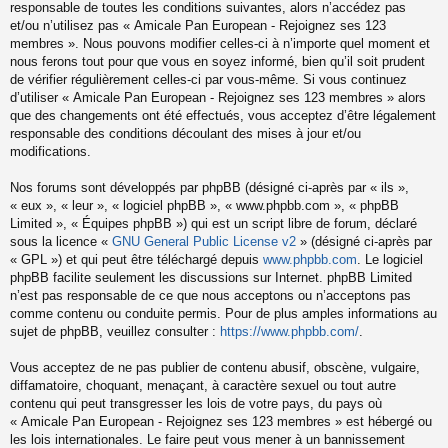
responsable de toutes les conditions suivantes, alors n’accédez pas
et/ou n’utilisez pas « Amicale Pan European - Rejoignez ses 123
membres ». Nous pouvons modifier celles-ci à n’importe quel moment et
nous ferons tout pour que vous en soyez informé, bien qu’il soit prudent
de vérifier régulièrement celles-ci par vous-même. Si vous continuez
d’utiliser « Amicale Pan European - Rejoignez ses 123 membres » alors
que des changements ont été effectués, vous acceptez d’être légalement
responsable des conditions découlant des mises à jour et/ou
modifications.
Nos forums sont développés par phpBB (désigné ci-après par « ils »,
« eux », « leur », « logiciel phpBB », « www.phpbb.com », « phpBB
Limited », « Équipes phpBB ») qui est un script libre de forum, déclaré
sous la licence «
GNU General Public License v2
» (désigné ci-après par
« GPL ») et qui peut être téléchargé depuis
www.phpbb.com
. Le logiciel
phpBB facilite seulement les discussions sur Internet. phpBB Limited
n’est pas responsable de ce que nous acceptons ou n’acceptons pas
comme contenu ou conduite permis. Pour de plus amples informations au
sujet de phpBB, veuillez consulter :
https://www.phpbb.com/
.
Vous acceptez de ne pas publier de contenu abusif, obscène, vulgaire,
diffamatoire, choquant, menaçant, à caractère sexuel ou tout autre
contenu qui peut transgresser les lois de votre pays, du pays où
« Amicale Pan European - Rejoignez ses 123 membres » est hébergé ou
les lois internationales. Le faire peut vous mener à un bannissement