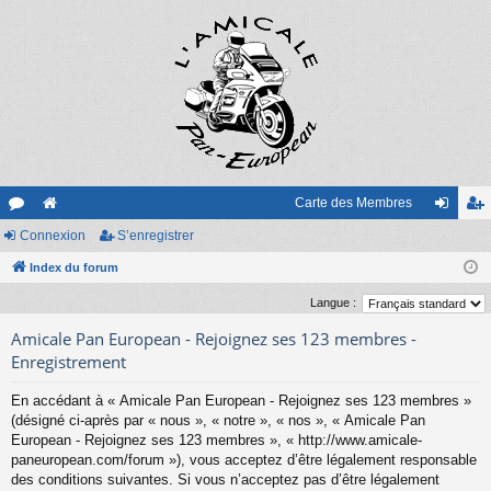
Carte des Membres
or
Connexion
e
S’enregistrer
on
’e
u
Index du forum
sit
ne
nr
m
e
xi
eg
Langue :
s
on
ist
Amicale Pan European - Rejoignez ses 123 membres -
Enregistrement
re
En accédant à « Amicale Pan European - Rejoignez ses 123 membres »
r
(désigné ci-après par « nous », « notre », « nos », « Amicale Pan
European - Rejoignez ses 123 membres », « http://www.amicale-
paneuropean.com/forum »), vous acceptez d’être légalement responsable
des conditions suivantes. Si vous n’acceptez pas d’être légalement