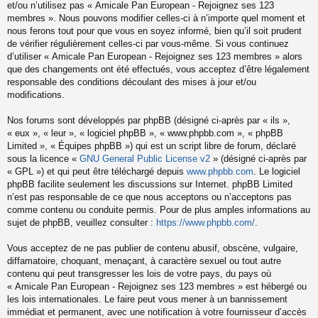
et/ou n’utilisez pas « Amicale Pan European - Rejoignez ses 123
membres ». Nous pouvons modifier celles-ci à n’importe quel moment et
nous ferons tout pour que vous en soyez informé, bien qu’il soit prudent
de vérifier régulièrement celles-ci par vous-même. Si vous continuez
d’utiliser « Amicale Pan European - Rejoignez ses 123 membres » alors
que des changements ont été effectués, vous acceptez d’être légalement
responsable des conditions découlant des mises à jour et/ou
modifications.
Nos forums sont développés par phpBB (désigné ci-après par « ils »,
« eux », « leur », « logiciel phpBB », « www.phpbb.com », « phpBB
Limited », « Équipes phpBB ») qui est un script libre de forum, déclaré
sous la licence «
GNU General Public License v2
» (désigné ci-après par
« GPL ») et qui peut être téléchargé depuis
www.phpbb.com
. Le logiciel
phpBB facilite seulement les discussions sur Internet. phpBB Limited
n’est pas responsable de ce que nous acceptons ou n’acceptons pas
comme contenu ou conduite permis. Pour de plus amples informations au
sujet de phpBB, veuillez consulter :
https://www.phpbb.com/
.
Vous acceptez de ne pas publier de contenu abusif, obscène, vulgaire,
diffamatoire, choquant, menaçant, à caractère sexuel ou tout autre
contenu qui peut transgresser les lois de votre pays, du pays où
« Amicale Pan European - Rejoignez ses 123 membres » est hébergé ou
les lois internationales. Le faire peut vous mener à un bannissement
immédiat et permanent, avec une notification à votre fournisseur d’accès