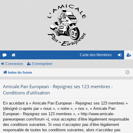
Carte des Membres
or
Connexion
e
S’enregistrer
on
’e
u
Index du forum
sit
ne
nr
m
e
xi
eg
Amicale Pan European - Rejoignez ses 123 membres -
s
on
ist
Conditions d’utilisation
re
En accédant à « Amicale Pan European - Rejoignez ses 123 membres »
(désigné ci-après par « nous », « notre », « nos », « Amicale Pan
r
European - Rejoignez ses 123 membres », « http://www.amicale-
paneuropean.com/forum »), vous acceptez d’être légalement responsable
des conditions suivantes. Si vous n’acceptez pas d’être légalement
responsable de toutes les conditions suivantes, alors n’accédez pas