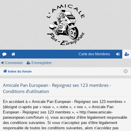
Carte des Membres
or
Connexion
e
S’enregistrer
on
’e
u
Index du forum
sit
ne
nr
m
e
xi
eg
Amicale Pan European - Rejoignez ses 123 membres -
s
on
ist
Conditions d’utilisation
re
En accédant à « Amicale Pan European - Rejoignez ses 123 membres »
(désigné ci-après par « nous », « notre », « nos », « Amicale Pan
r
European - Rejoignez ses 123 membres », « http://www.amicale-
paneuropean.com/forum »), vous acceptez d’être légalement responsable
des conditions suivantes. Si vous n’acceptez pas d’être légalement
responsable de toutes les conditions suivantes, alors n’accédez pas