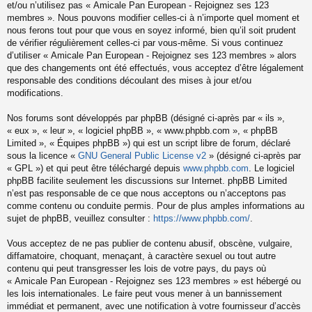
et/ou n’utilisez pas « Amicale Pan European - Rejoignez ses 123
membres ». Nous pouvons modifier celles-ci à n’importe quel moment et
nous ferons tout pour que vous en soyez informé, bien qu’il soit prudent
de vérifier régulièrement celles-ci par vous-même. Si vous continuez
d’utiliser « Amicale Pan European - Rejoignez ses 123 membres » alors
que des changements ont été effectués, vous acceptez d’être légalement
responsable des conditions découlant des mises à jour et/ou
modifications.
Nos forums sont développés par phpBB (désigné ci-après par « ils »,
« eux », « leur », « logiciel phpBB », « www.phpbb.com », « phpBB
Limited », « Équipes phpBB ») qui est un script libre de forum, déclaré
sous la licence «
GNU General Public License v2
» (désigné ci-après par
« GPL ») et qui peut être téléchargé depuis
www.phpbb.com
. Le logiciel
phpBB facilite seulement les discussions sur Internet. phpBB Limited
n’est pas responsable de ce que nous acceptons ou n’acceptons pas
comme contenu ou conduite permis. Pour de plus amples informations au
sujet de phpBB, veuillez consulter :
https://www.phpbb.com/
.
Vous acceptez de ne pas publier de contenu abusif, obscène, vulgaire,
diffamatoire, choquant, menaçant, à caractère sexuel ou tout autre
contenu qui peut transgresser les lois de votre pays, du pays où
« Amicale Pan European - Rejoignez ses 123 membres » est hébergé ou
les lois internationales. Le faire peut vous mener à un bannissement
immédiat et permanent, avec une notification à votre fournisseur d’accès