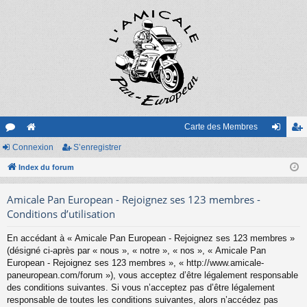
Carte des Membres
or
Connexion
e
S’enregistrer
on
’e
u
Index du forum
sit
ne
nr
m
e
xi
eg
Amicale Pan European - Rejoignez ses 123 membres -
s
on
ist
Conditions d’utilisation
re
En accédant à « Amicale Pan European - Rejoignez ses 123 membres »
(désigné ci-après par « nous », « notre », « nos », « Amicale Pan
r
European - Rejoignez ses 123 membres », « http://www.amicale-
paneuropean.com/forum »), vous acceptez d’être légalement responsable
des conditions suivantes. Si vous n’acceptez pas d’être légalement
responsable de toutes les conditions suivantes, alors n’accédez pas