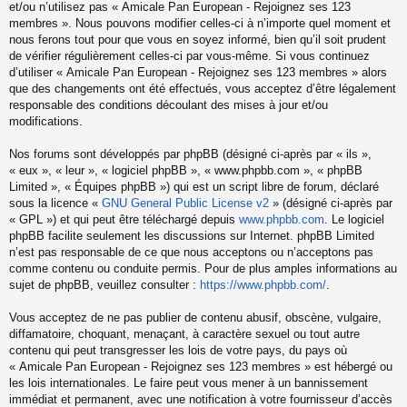
et/ou n’utilisez pas « Amicale Pan European - Rejoignez ses 123
membres ». Nous pouvons modifier celles-ci à n’importe quel moment et
nous ferons tout pour que vous en soyez informé, bien qu’il soit prudent
de vérifier régulièrement celles-ci par vous-même. Si vous continuez
d’utiliser « Amicale Pan European - Rejoignez ses 123 membres » alors
que des changements ont été effectués, vous acceptez d’être légalement
responsable des conditions découlant des mises à jour et/ou
modifications.
Nos forums sont développés par phpBB (désigné ci-après par « ils »,
« eux », « leur », « logiciel phpBB », « www.phpbb.com », « phpBB
Limited », « Équipes phpBB ») qui est un script libre de forum, déclaré
sous la licence «
GNU General Public License v2
» (désigné ci-après par
« GPL ») et qui peut être téléchargé depuis
www.phpbb.com
. Le logiciel
phpBB facilite seulement les discussions sur Internet. phpBB Limited
n’est pas responsable de ce que nous acceptons ou n’acceptons pas
comme contenu ou conduite permis. Pour de plus amples informations au
sujet de phpBB, veuillez consulter :
https://www.phpbb.com/
.
Vous acceptez de ne pas publier de contenu abusif, obscène, vulgaire,
diffamatoire, choquant, menaçant, à caractère sexuel ou tout autre
contenu qui peut transgresser les lois de votre pays, du pays où
« Amicale Pan European - Rejoignez ses 123 membres » est hébergé ou
les lois internationales. Le faire peut vous mener à un bannissement
immédiat et permanent, avec une notification à votre fournisseur d’accès