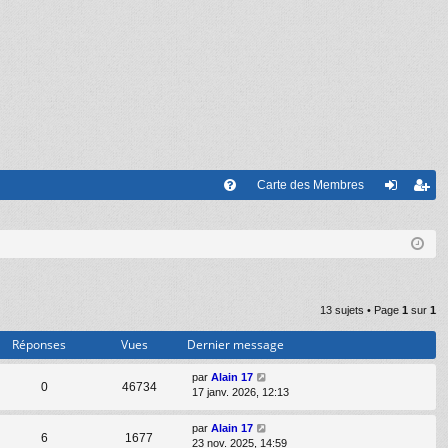
Carte des Membres
FA
on
’e
Q
ne
nr
xi
eg
on
ist
13 sujets • Page
1
sur
1
re
Réponses
Vues
Dernier message
r
par
Alain 17
0
46734
17 janv. 2026, 12:13
par
Alain 17
6
1677
23 nov. 2025, 14:59