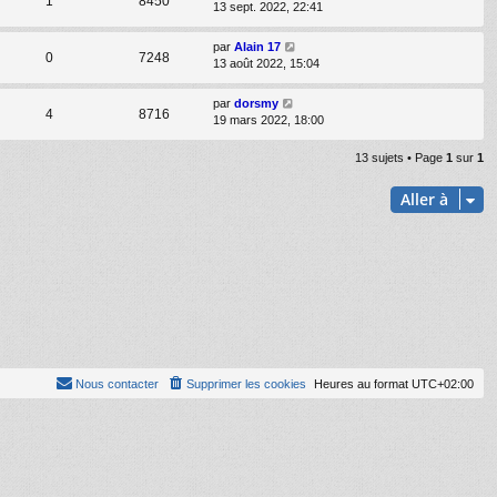
1
8450
13 sept. 2022, 22:41
par
Alain 17
0
7248
13 août 2022, 15:04
par
dorsmy
4
8716
19 mars 2022, 18:00
13 sujets • Page
1
sur
1
Aller à
Nous contacter
Supprimer les cookies
Heures au format
UTC+02:00