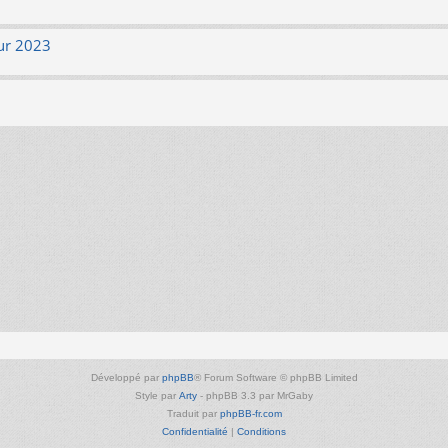
ur 2023
Développé par
phpBB
® Forum Software © phpBB Limited
Style par
Arty
- phpBB 3.3 par MrGaby
Traduit par
phpBB-fr.com
Confidentialité
|
Conditions