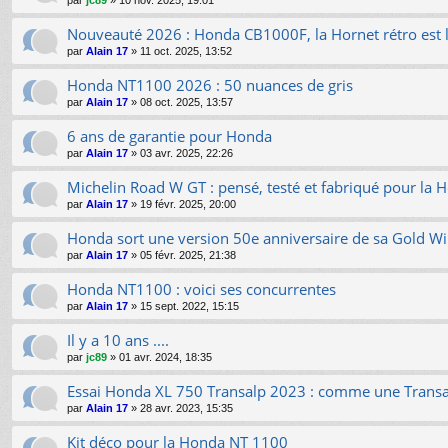
par
jc89
»
10 nov. 2025, 19:01
Nouveauté 2026 : Honda CB1000F, la Hornet rétro est l
par
Alain 17
»
11 oct. 2025, 13:52
Honda NT1100 2026 : 50 nuances de gris
par
Alain 17
»
08 oct. 2025, 13:57
6 ans de garantie pour Honda
par
Alain 17
»
03 avr. 2025, 22:26
Michelin Road W GT : pensé, testé et fabriqué pour la
par
Alain 17
»
19 févr. 2025, 20:00
Honda sort une version 50e anniversaire de sa Gold Wi
par
Alain 17
»
05 févr. 2025, 21:38
Honda NT1100 : voici ses concurrentes
par
Alain 17
»
15 sept. 2022, 15:15
Il y a 10 ans ....
par
jc89
»
01 avr. 2024, 18:35
Essai Honda XL 750 Transalp 2023 : comme une Transal
par
Alain 17
»
28 avr. 2023, 15:35
Kit déco pour la Honda NT 1100