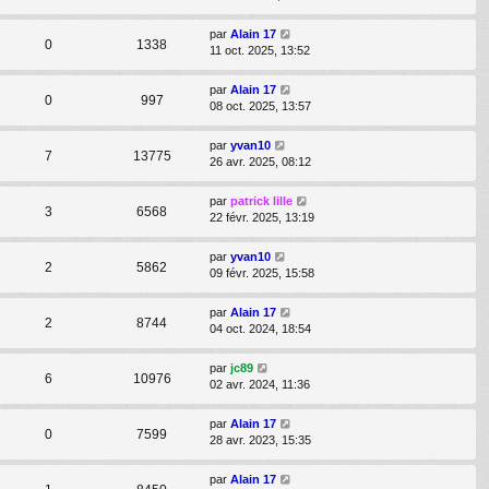
par
Alain 17
0
1338
11 oct. 2025, 13:52
par
Alain 17
0
997
08 oct. 2025, 13:57
par
yvan10
7
13775
26 avr. 2025, 08:12
par
patrick lille
3
6568
22 févr. 2025, 13:19
par
yvan10
2
5862
09 févr. 2025, 15:58
par
Alain 17
2
8744
04 oct. 2024, 18:54
par
jc89
6
10976
02 avr. 2024, 11:36
par
Alain 17
0
7599
28 avr. 2023, 15:35
par
Alain 17