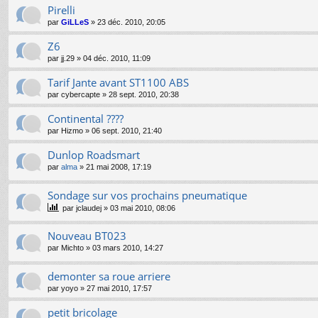
Pirelli
par
GiLLeS
»
23 déc. 2010, 20:05
Z6
par
jj.29
»
04 déc. 2010, 11:09
Tarif Jante avant ST1100 ABS
par
cybercapte
»
28 sept. 2010, 20:38
Continental ????
par
Hizmo
»
06 sept. 2010, 21:40
Dunlop Roadsmart
par
alma
»
21 mai 2008, 17:19
Sondage sur vos prochains pneumatique
par
jclaudej
»
03 mai 2010, 08:06
Nouveau BT023
par
Michto
»
03 mars 2010, 14:27
demonter sa roue arriere
par
yoyo
»
27 mai 2010, 17:57
petit bricolage