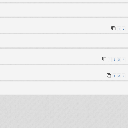
1
2
1
2
3
4
1
2
3