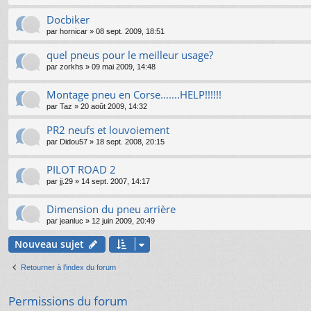
Docbiker
par
hornicar
»
08 sept. 2009, 18:51
quel pneus pour le meilleur usage?
par
zorkhs
»
09 mai 2009, 14:48
Montage pneu en Corse.......HELP!!!!!!
par
Taz
»
20 août 2009, 14:32
PR2 neufs et louvoiement
par
Didou57
»
18 sept. 2008, 20:15
PILOT ROAD 2
par
jj.29
»
14 sept. 2007, 14:17
Dimension du pneu arrière
par
jeanluc
»
12 juin 2009, 20:49
Nouveau sujet
Retourner à l’index du forum
Permissions du forum