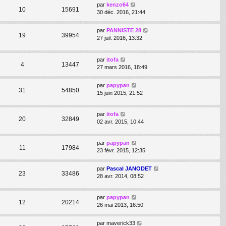
par
kenzo64
10
15691
30 déc. 2016, 21:44
par
PANNISTE 28
19
39954
27 juil. 2016, 13:32
par
itofa
4
13447
27 mars 2016, 18:49
par
papypan
31
54850
15 juin 2015, 21:52
par
itofa
20
32849
02 avr. 2015, 10:44
par
papypan
11
17984
23 févr. 2015, 12:35
par
Pascal JANODET
23
33486
28 avr. 2014, 08:52
par
papypan
12
20214
26 mai 2013, 16:50
par
maverick33