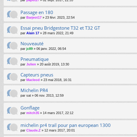
par
papet27
»
02 sept. 2017, 22:35
Passage en 180
par
Barjeot17
»
23 févr. 2023, 22:54
Essai pneu Bridgestone T32 et T32 GT
par
Alain 17
»
28 mars 2022, 21:49
Nouveauté
par
jc89
»
06 janv. 2022, 06:54
Pneumatique
par
Julien
»
20 août 2019, 13:30
Capteurs pneus
par
Macleod
»
23 mai 2018, 16:31
Michelin PR4
par
sat
»
06 nov. 2013, 12:59
Gonflage
par
mitch35
»
14 mars 2017, 22:12
michelin pr4 trail pour pan european 1300
par
Claude.Z
»
12 mars 2017, 20:01