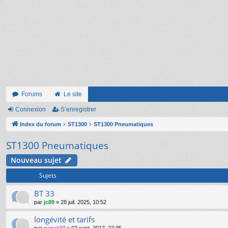
Forums
Le site
Connexion
S’enregistrer
Index du forum
ST1300
ST1300 Pneumatiques
ST1300 Pneumatiques
Nouveau sujet
Sujets
BT 33
par
jc89
»
28 juil. 2025, 10:52
longévité et tarifs