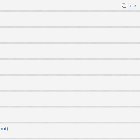
1
2
out)