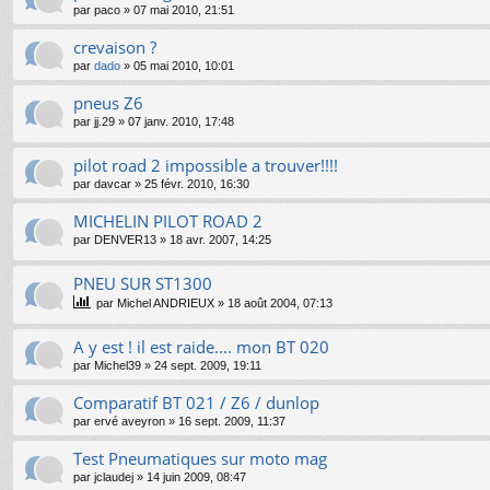
par
paco
»
07 mai 2010, 21:51
crevaison ?
par
dado
»
05 mai 2010, 10:01
pneus Z6
par
jj.29
»
07 janv. 2010, 17:48
pilot road 2 impossible a trouver!!!!
par
davcar
»
25 févr. 2010, 16:30
MICHELIN PILOT ROAD 2
par
DENVER13
»
18 avr. 2007, 14:25
PNEU SUR ST1300
par
Michel ANDRIEUX
»
18 août 2004, 07:13
A y est ! il est raide.... mon BT 020
par
Michel39
»
24 sept. 2009, 19:11
Comparatif BT 021 / Z6 / dunlop
par
ervé aveyron
»
16 sept. 2009, 11:37
Test Pneumatiques sur moto mag
par
jclaudej
»
14 juin 2009, 08:47