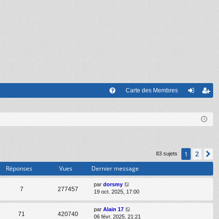
Carte des Membres
FA
on
’e
Q
ne
nr
xi
eg
on
ist
2
1
S
83 sujets
re
Réponses
Vues
Dernier message
r
par
dorsmy
7
277457
19 oct. 2025, 17:00
par
Alain 17
71
420740
06 févr. 2025, 21:21