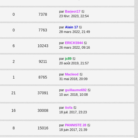
par
Barjeot17
0
7378
23 févr. 2023, 22:54
par
Alain 17
0
7763
28 mars 2022, 21:49
par
ERICK5944
6
10243
26 mars 2022, 09:16
par
jc89
2
9211
20 août 2019, 21:57
par
Macleod
1
8765
31 mai 2018, 20:09
par
guillaume692
21
37091
10 avr. 2018, 10:08
par
itofa
16
30008
18 juil. 2017, 23:23
par
PANNISTE 28
8
15016
18 juin 2017, 21:39