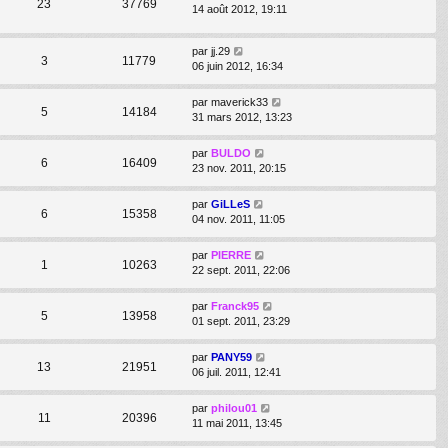
23
37769
14 août 2012, 19:11
par
jj.29
3
11779
06 juin 2012, 16:34
par
maverick33
5
14184
31 mars 2012, 13:23
par
BULDO
6
16409
23 nov. 2011, 20:15
par
GiLLeS
6
15358
04 nov. 2011, 11:05
par
PIERRE
1
10263
22 sept. 2011, 22:06
par
Franck95
5
13958
01 sept. 2011, 23:29
par
PANY59
13
21951
06 juil. 2011, 12:41
par
philou01
11
20396
11 mai 2011, 13:45