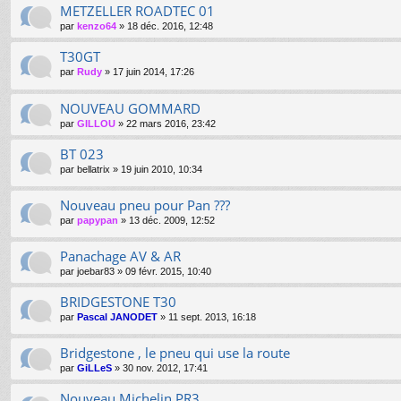
METZELLER ROADTEC 01
par
kenzo64
»
18 déc. 2016, 12:48
T30GT
par
Rudy
»
17 juin 2014, 17:26
NOUVEAU GOMMARD
par
GILLOU
»
22 mars 2016, 23:42
BT 023
par
bellatrix
»
19 juin 2010, 10:34
Nouveau pneu pour Pan ???
par
papypan
»
13 déc. 2009, 12:52
Panachage AV & AR
par
joebar83
»
09 févr. 2015, 10:40
BRIDGESTONE T30
par
Pascal JANODET
»
11 sept. 2013, 16:18
Bridgestone , le pneu qui use la route
par
GiLLeS
»
30 nov. 2012, 17:41
Nouveau Michelin PR3