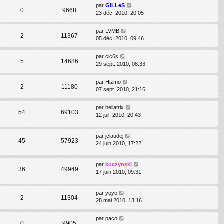
par
GiLLeS
0
9668
23 déc. 2010, 20:05
par
LVMB
2
11367
05 déc. 2010, 09:46
par
cic6s
5
14686
29 sept. 2010, 08:33
par
Hizmo
2
11180
07 sept. 2010, 21:16
par
bellatrix
54
69103
12 juil. 2010, 20:43
par
jclaudej
45
57923
24 juin 2010, 17:22
par
kuczynski
36
49949
17 juin 2010, 09:31
par
yoyo
2
11304
28 mai 2010, 13:16
par
paco
0
9905