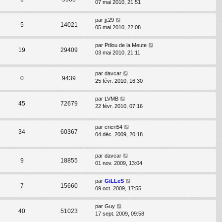
07 mai 2010, 21:51
par
jj.29
5
14021
05 mai 2010, 22:08
par
Ptilou de la Meute
19
29409
03 mai 2010, 21:11
par
davcar
0
9439
25 févr. 2010, 16:30
par
LVMB
45
72679
22 févr. 2010, 07:16
par
cricri54
34
60367
04 déc. 2009, 20:18
par
davcar
9
18855
01 nov. 2009, 13:04
par
GiLLeS
7
15660
09 oct. 2009, 17:55
par
Guy
40
51023
17 sept. 2009, 09:58