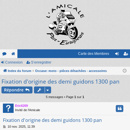
Carte des Membres
or
Connexion
e
S’enregistrer
on
’e
u
Index du forum
sit
Occase: moto - pièces détachées - accessoires
ne
nr
Fixation d'origine des demi guidons 1300 pan
m
e
xi
eg
s
on
ist
Répondre
5 messages • Page
1
sur
1
re
Eric6269
r
Invité de l'Amicale
Fixation d'origine des demi guidons 1300 pan
M
10 nov. 2025, 11:39