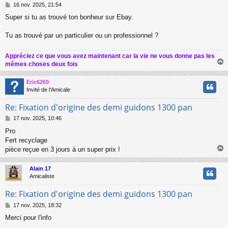
M
16 nov. 2025, 21:54
e
Super si tu as trouvé ton bonheur sur Ebay.
s
s
a
Tu as trouvé par un particulier ou un professionnel ?
g
e
Appréciez ce que vous avez maintenant car la vie ne vous donne pas les
mêmes choses deux fois
Eric6269
t
Invité de l'Amicale
Re: Fixation d'origine des demi guidons 1300 pan
M
17 nov. 2025, 10:46
e
Pro
s
Fert recyclage
s
a
pièce reçue en 3 jours à un super prix !
g
e
Alain 17
t
Amicaliste
Re: Fixation d'origine des demi guidons 1300 pan
M
17 nov. 2025, 18:32
e
Merci pour l'info
s
s