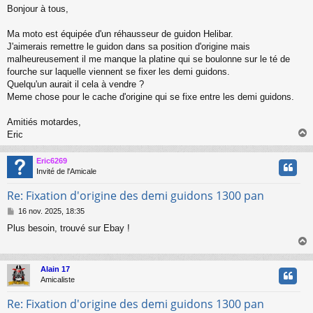
e
Bonjour à tous,
s
s
a
Ma moto est équipée d'un réhausseur de guidon Helibar.
g
J'aimerais remettre le guidon dans sa position d'origine mais
e
malheureusement il me manque la platine qui se boulonne sur le té de
fourche sur laquelle viennent se fixer les demi guidons.
Quelqu'un aurait il cela à vendre ?
Meme chose pour le cache d'origine qui se fixe entre les demi guidons.
Amitiés motardes,
Eric
Eric6269
t
Invité de l'Amicale
Re: Fixation d'origine des demi guidons 1300 pan
M
16 nov. 2025, 18:35
e
Plus besoin, trouvé sur Ebay !
s
s
a
g
Alain 17
e
t
Amicaliste
Re: Fixation d'origine des demi guidons 1300 pan