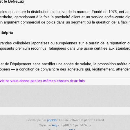
 et le BeNeLux
es qui assure la distribution exclusive de la marque. Fondé en 1976, cet act
rritoire, garantissant à la fois la proximité client et un service après-vente
n argument commercial de poids dans un segment où la question de la fiabilit
ité/prix
ndes cylindrées japonaises ou européennes sur le terrain de la réputation ou
sants premium reconnus, fabriquées dans une usine certifiée aux standards in
 et de l’équipement sans sacrifier une année de salaire, la proposition méri
opéen — à condition de convaincre des acheteurs qui, légitimement, attendent
 vie ne vous donne pas les mêmes choses deux fois
Développé par
phpBB
® Forum Software © phpBB Limited
Style par
Arty
- phpBB 3.3 par MrGaby