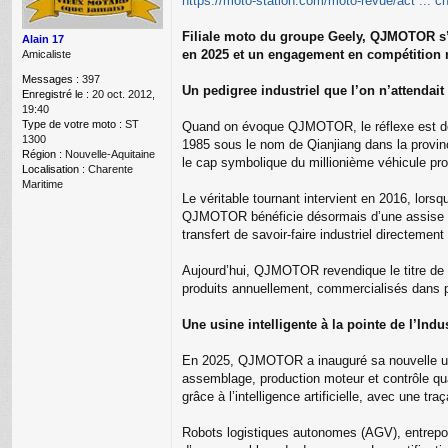
https://moto-station.com/moto-revue/act ... 
e
Filiale moto du groupe Geely, QJMOTOR s’ap
Alain 17
en 2025 et un engagement en compétition m
Amicaliste
Messages :
397
Un pedigree industriel que l’on n’attendait
Enregistré le :
20 oct. 2012,
19:40
Type de votre moto :
ST
Quand on évoque QJMOTOR, le réflexe est de 
1300
1985 sous le nom de Qianjiang dans la provin
Région :
Nouvelle-Aquitaine
le cap symbolique du millionième véhicule pro
Localisation :
Charente
Maritime
Le véritable tournant intervient en 2016, lo
QJMOTOR bénéficie désormais d’une assise fin
transfert de savoir-faire industriel directem
Aujourd’hui, QJMOTOR revendique le titre de 
produits annuellement, commercialisés dans 
Une usine intelligente à la pointe de l’Indus
En 2025, QJMOTOR a inauguré sa nouvelle usine 
assemblage, production moteur et contrôle qua
grâce à l’intelligence artificielle, avec une tr
Robots logistiques autonomes (AGV), entrepo