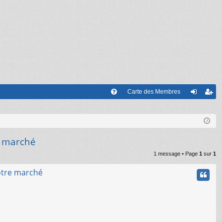
Carte des Membres
FA
on
’e
Q
ne
nr
xi
eg
e marché
on
ist
1 message • Page
1
sur
1
re
otre marché
r