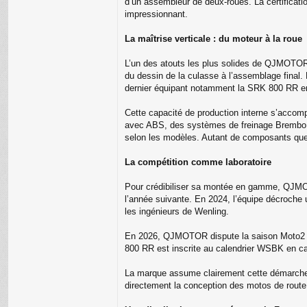
d’un assembleur de deux-roues. La certificati
impressionnant.
La maîtrise verticale : du moteur à la roue
L’un des atouts les plus solides de QJMOTOR r
du dessin de la culasse à l’assemblage final. 
dernier équipant notamment la SRK 800 RR e
Cette capacité de production interne s’accom
avec ABS, des systèmes de freinage Brembo (é
selon les modèles. Autant de composants que 
La compétition comme laboratoire
Pour crédibiliser sa montée en gamme, QJMOTO
l’année suivante. En 2024, l’équipe décroche 
les ingénieurs de Wenling.
En 2026, QJMOTOR dispute la saison Moto2 s
800 RR est inscrite au calendrier WSBK en cat
La marque assume clairement cette démarche : 
directement la conception des motos de route