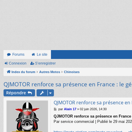
Forums
Le site
Connexion
S’enregistrer
Index du forum
Autres Motos
Chinoises
QJMOTOR renforce sa présence en France : le gé
Répondre
QJMOTOR renforce sa présence en F
M
par
Alain 17
»
02 juin 2026, 14:30
e
QJMOTOR renforce sa présence en France :
s
Par service commercial | Publié le 29 mai 20
s
a
g