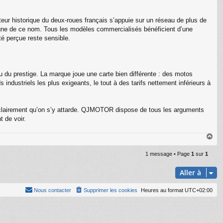
eur historique du deux-roues français s’appuie sur un réseau de plus de
 digne de ce nom. Tous les modèles commercialisés bénéficient d’une
é perçue reste sensible.
 du prestige. La marque joue une carte bien différente : des motos
dustriels les plus exigeants, le tout à des tarifs nettement inférieurs à
te clairement qu’on s’y attarde. QJMOTOR dispose de tous les arguments
 de voir.
H
a
u
1 message • Page
1
sur
1
t
Aller à
Nous contacter
Supprimer les cookies
Heures au format
UTC+02:00