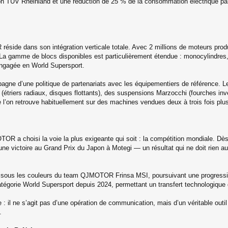
on TÜV Rheinland et une réduction de 25 % de la consommation électrique par 
éside dans son intégration verticale totale. Avec 2 millions de moteurs produ
La gamme de blocs disponibles est particulièrement étendue : monocylindres, b
ngagée en World Supersport.
pagne d’une politique de partenariats avec les équipementiers de référence
triers radiaux, disques flottants), des suspensions Marzocchi (fourches inve
l’on retrouve habituellement sur des machines vendues deux à trois fois plus
R a choisi la voie la plus exigeante qui soit : la compétition mondiale. Dè
une victoire au Grand Prix du Japon à Motegi — un résultat qui ne doit rien a
ous les couleurs du team QJMOTOR Frinsa MSI, poursuivant une progression
égorie World Supersport depuis 2024, permettant un transfert technologique 
il ne s’agit pas d’une opération de communication, mais d’un véritable outil
.