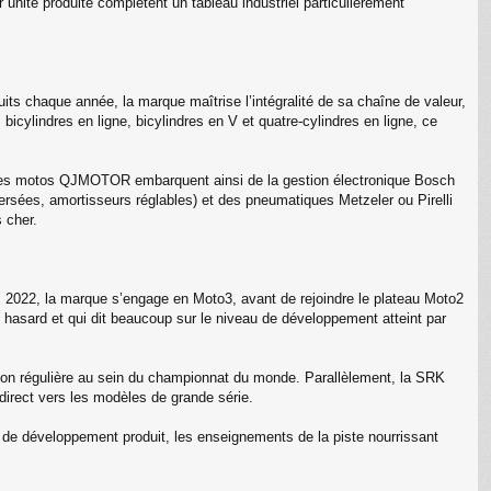
unité produite complètent un tableau industriel particulièrement
its chaque année, la marque maîtrise l’intégralité de sa chaîne de valeur,
icylindres en ligne, bicylindres en V et quatre-cylindres en ligne, ce
. Les motos QJMOTOR embarquent ainsi de la gestion électronique Bosch
rsées, amortisseurs réglables) et des pneumatiques Metzeler ou Pirelli
 cher.
s 2022, la marque s’engage en Moto3, avant de rejoindre le plateau Moto2
u hasard et qui dit beaucoup sur le niveau de développement atteint par
 régulière au sein du championnat du monde. Parallèlement, la SRK
direct vers les modèles de grande série.
 de développement produit, les enseignements de la piste nourrissant