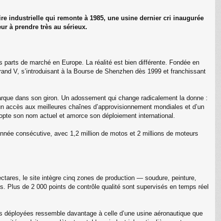
e industrielle qui remonte à 1985, une usine dernier cri inaugurée
r à prendre très au sérieux.
arts de marché en Europe. La réalité est bien différente. Fondée en
rand V, s’introduisant à la Bourse de Shenzhen dès 1999 et franchissant
 marque dans son giron. Un adossement qui change radicalement la donne :
’un accès aux meilleures chaînes d’approvisionnement mondiales et d’un
dopte son nom actuel et amorce son déploiement international.
nnée consécutive, avec 1,2 million de motos et 2 millions de moteurs
ectares, le site intègre cinq zones de production — soudure, peinture,
. Plus de 2 000 points de contrôle qualité sont supervisés en temps réel
s déployées ressemble davantage à celle d’une usine aéronautique que