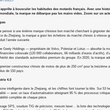
che/728223
prête à bousculer les habitudes des motards français. Avec une histoir
ondiale, la marque ne débarque pas les mains vides. Zoom sur un acteu
 pas
penser à une énième marque chinoise bon marché cherchant à grignoter des p
ce du Zhejiang, la marque a gravi les échelons du marché chinois à vitesse g
duit l’année suivante.
rsque Geely Holdings — propriétaire de Volvo, Polestar et Lotus — absorbe la
ancière colossale (120 000 collaborateurs, 66 milliards d’euros d’actifs), d
ent hérité des standards automobiles premium du groupe. En 2020, la marque a
premier constructeur chinois de motos de plus de 250 cm³ pour la treizième a
plus de 150 pays.
trie 4.0
intelligente dans le Zhejiang, et les chiffres font tourner la tête. Sur 53 h
lité — avec un taux d’automatisation atteignant 95 % des processus critiques
açabilité complète de chaque pièce.
sage SPS, soudure TIG de précision, mesure laser… la liste des technologie