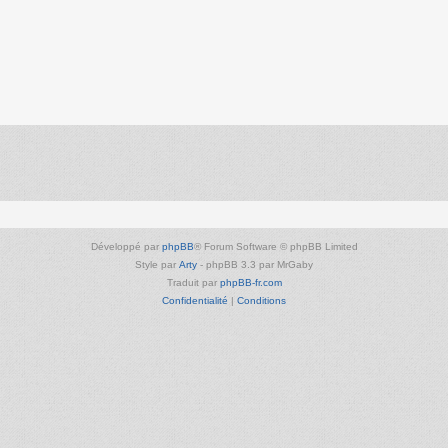
Développé par
phpBB
® Forum Software © phpBB Limited
Style par
Arty
- phpBB 3.3 par MrGaby
Traduit par
phpBB-fr.com
Confidentialité
|
Conditions