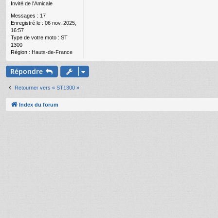
Invité de l'Amicale
e
Messages :
17
Enregistré le :
06 nov. 2025,
16:57
Type de votre moto :
ST
1300
Région :
Hauts-de-France
Répondre
Retourner vers « ST1300 »
Index du forum