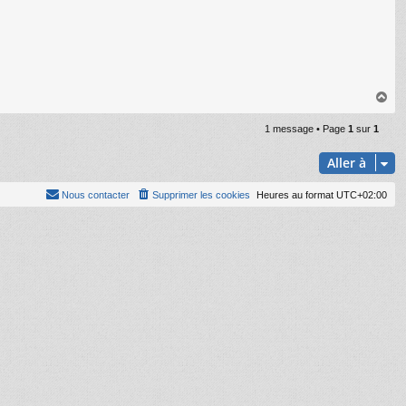
H
a
u
1 message • Page
1
sur
1
t
Aller à
Nous contacter
Supprimer les cookies
Heures au format
UTC+02:00