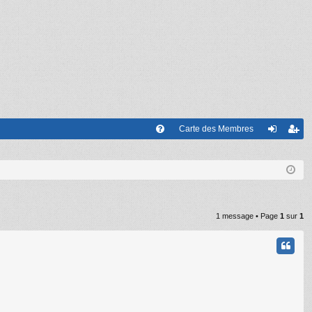
Carte des Membres
FA
on
’e
Q
ne
nr
xi
eg
on
ist
1 message • Page
1
sur
1
re
r