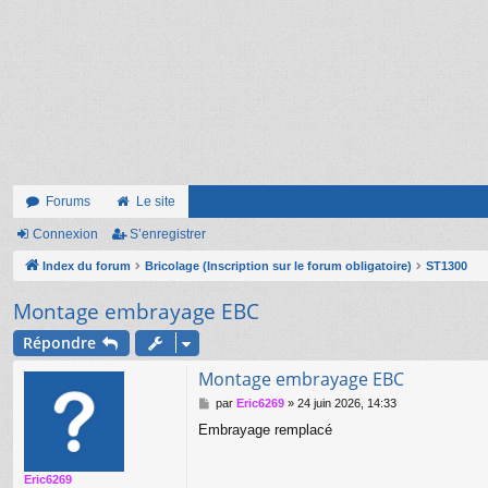
Forums
Le site
Connexion
S’enregistrer
Index du forum
Bricolage (Inscription sur le forum obligatoire)
ST1300
Montage embrayage EBC
Répondre
Montage embrayage EBC
M
par
Eric6269
»
24 juin 2026, 14:33
e
Embrayage remplacé
s
s
a
Eric6269
g