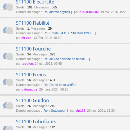
ST1100 Électricité
Sujets
:
101
,
Messages
:
865
Dernier message :
Re: alarme spyball
par
didier382002
, 19 avr. 2026, 10:25
ST1100 Fiabilité
Sujets
:
1
,
Messages
:
29
Dernier message :
Re: Honda ST1100 Std Mod.1990…
par
Mr zen
, 13 févr. 2019, 18:19
ST1100 Fourche
Sujets
:
34
,
Messages
:
323
Dernier message :
Re: Jeu de colonne de directi…
par
taoukar
, 14 oct. 2023, 09:58
ST1100 Freins
Sujets
:
56
,
Messages
:
431
Dernier message :
Re: Piston étrier arrière
par
galapagos
, 29 mars 2024, 08:16
ST1100 Guidon
Sujets
:
26
,
Messages
:
245
Dernier message :
Re: réhausseur
par
vin133
, 29 nov. 2021, 13:30
ST1100 Lubrifiants
Sujets
:
10
,
Messages
:
112