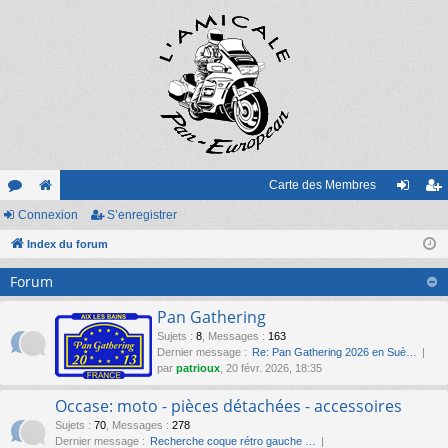
Carte des Membres
or
Connexion
e
S’enregistrer
on
’e
u
Index du forum
sit
ne
nr
m
e
xi
eg
Forum
s
on
ist
Pan Gathering
re
Sujets
:
8
,
Messages
:
163
Dernier message :
Re: Pan Gathering 2026 en Suè…
r
par
patrioux
, 20 févr. 2026, 18:35
Occase: moto - pièces détachées - accessoires
Sujets
:
70
,
Messages
:
278
Dernier message :
Recherche coque rétro gauche …