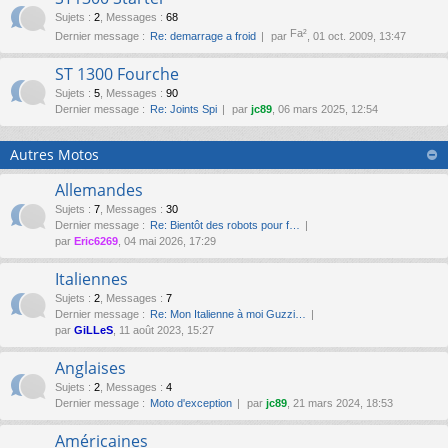
Sujets
:
2
,
Messages
:
68
Fa²
Dernier message :
Re: demarrage a froid
par
, 01 oct. 2009, 13:47
ST 1300 Fourche
Sujets
:
5
,
Messages
:
90
Dernier message :
Re: Joints Spi
par
jc89
, 06 mars 2025, 12:54
Autres Motos
Allemandes
Sujets
:
7
,
Messages
:
30
Dernier message :
Re: Bientôt des robots pour f…
par
Eric6269
, 04 mai 2026, 17:29
Italiennes
Sujets
:
2
,
Messages
:
7
Dernier message :
Re: Mon Italienne à moi Guzzi…
par
GiLLeS
, 11 août 2023, 15:27
Anglaises
Sujets
:
2
,
Messages
:
4
Dernier message :
Moto d'exception
par
jc89
, 21 mars 2024, 18:53
Américaines