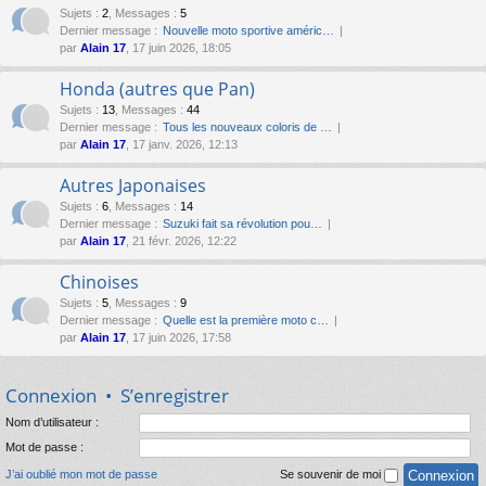
Sujets
:
2
,
Messages
:
5
Dernier message :
Nouvelle moto sportive améric…
par
Alain 17
, 17 juin 2026, 18:05
Honda (autres que Pan)
Sujets
:
13
,
Messages
:
44
Dernier message :
Tous les nouveaux coloris de …
par
Alain 17
, 17 janv. 2026, 12:13
Autres Japonaises
Sujets
:
6
,
Messages
:
14
Dernier message :
Suzuki fait sa révolution pou…
par
Alain 17
, 21 févr. 2026, 12:22
Chinoises
Sujets
:
5
,
Messages
:
9
Dernier message :
Quelle est la première moto c…
par
Alain 17
, 17 juin 2026, 17:58
Connexion
•
S’enregistrer
Nom d’utilisateur :
Mot de passe :
J’ai oublié mon mot de passe
Se souvenir de moi