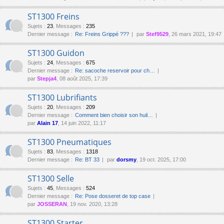
ST1300 Freins
Sujets
:
23
,
Messages
:
235
Dernier message :
Re: Freins Grippé ???
par
Stef9529
, 26 mars 2021, 19:47
ST1300 Guidon
Sujets
:
24
,
Messages
:
675
Dernier message :
Re: sacoche reservoir pour ch…
par
Stepja4
, 08 août 2025, 17:39
ST1300 Lubrifiants
Sujets
:
20
,
Messages
:
209
Dernier message :
Comment bien choisir son huil…
par
Alain 17
, 14 juin 2022, 11:17
ST1300 Pneumatiques
Sujets
:
83
,
Messages
:
1318
Dernier message :
Re: BT 33
par
dorsmy
, 19 oct. 2025, 17:00
ST1300 Selle
Sujets
:
45
,
Messages
:
524
Dernier message :
Re: Pose dosseret de top case
par
JOSSERAN
, 19 nov. 2020, 13:28
ST1300 Starter