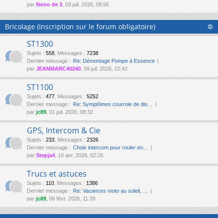
par
Nono de 3
, 03 juil. 2026, 09:56
Bricolage (Inscription sur le forum obligatoire)
ST1300
Sujets
:
558
,
Messages
:
7238
Dernier message :
Re: Démontage Pompe à Essence
par
JEANMARC40240
, 09 juil. 2026, 22:42
ST1100
Sujets
:
477
,
Messages
:
5252
Dernier message :
Re: Symptômes courroie de dis…
par
jc89
, 01 juil. 2026, 08:32
GPS, Intercom & Cie
Sujets
:
233
,
Messages
:
2326
Dernier message :
Choix intercom pour rouler en…
par
Stepja4
, 10 avr. 2026, 02:26
Trucs et astuces
Sujets
:
110
,
Messages
:
1386
Dernier message :
Re: Vacances moto au soleil, …
par
jc89
, 06 févr. 2026, 11:39