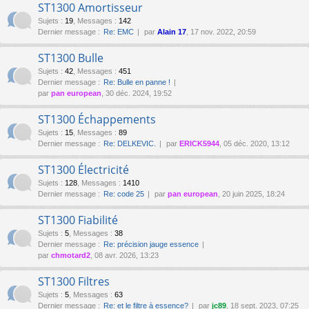
ST1300 Amortisseur
Sujets
:
19
,
Messages
:
142
Dernier message :
Re: EMC
par
Alain 17
, 17 nov. 2022, 20:59
ST1300 Bulle
Sujets
:
42
,
Messages
:
451
Dernier message :
Re: Bulle en panne !
par
pan european
, 30 déc. 2024, 19:52
ST1300 Échappements
Sujets
:
15
,
Messages
:
89
Dernier message :
Re: DELKEVIC.
par
ERICK5944
, 05 déc. 2020, 13:12
ST1300 Électricité
Sujets
:
128
,
Messages
:
1410
Dernier message :
Re: code 25
par
pan european
, 20 juin 2025, 18:24
ST1300 Fiabilité
Sujets
:
5
,
Messages
:
38
Dernier message :
Re: précision jauge essence
par
chmotard2
, 08 avr. 2026, 13:23
ST1300 Filtres
Sujets
:
5
,
Messages
:
63
Dernier message :
Re: et le filtre à essence?
par
jc89
, 18 sept. 2023, 07:25