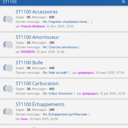
ST1100
ST1100 Accessoires
Sujets
:
90
,
Messages
:
939
Dernier message :
Re: Poignées chauffantes Hond…
par
Franck Meilland
, 11 févr. 2026, 10:52
ST1100 Amortisseur
Sujets
:
20
,
Messages
:
180
Dernier message :
Re: Cherche amortisseur
par
DESMOD
, 21 janv. 2025, 21:46
ST1100 Bulle
Sujets
:
39
,
Messages
:
448
Dernier message :
Re: Selle ou bulle?
par
galapagos
, 26 mars 2025, 07:58
ST1100 Carburation
Sujets
:
39
,
Messages
:
493
Dernier message :
Re: Odeur d'essence
par
galapagos
, 31 juil. 2026, 10:30
ST1100 Échappements
Sujets
:
30
,
Messages
:
288
Dernier message :
Re: Échappement qui Pétarrade
par
luso
, 16 mars 2025, 16:00