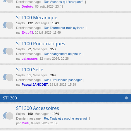
Dernier message :
Re: Vitesses qui "craquent".
par
Dorloto
, 03 août 2025, 23:49
ST1100 Mécanique
Sujets
:
132
,
Messages
:
1349
Dernier message :
Re: Tourne sur trois cylindre
par
Exup43
, 20 juil. 2026, 11:49
ST1100 Pneumatiques
Sujets
:
72
,
Messages
:
953
Dernier message :
Re: changement de pneus
par
galapagos
, 12 mars 2024, 20:28
ST1100 Selle
Sujets
:
31
,
Messages
:
269
Dernier message :
Re: Turbulences passager
par
Pascal JANODET
, 18 juil. 2023, 15:29
ST1300
ST1300 Accessoires
Sujets
:
160
,
Messages
:
1939
Dernier message :
Re: Tapis et sacoche réservoir
par
Minfi
, 09 avr. 2026, 21:50